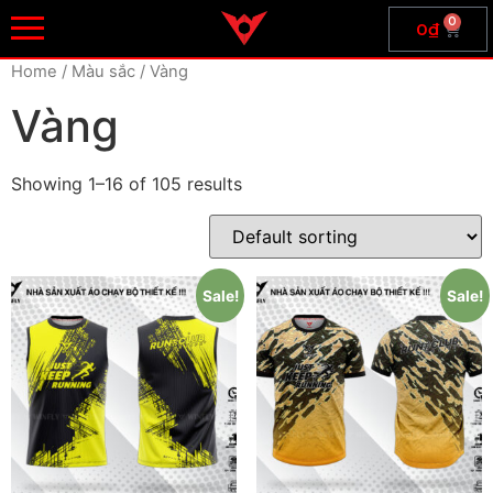
0
0
₫
Home
/ Màu sắc / Vàng
Vàng
Showing 1–16 of 105 results
Sale!
Sale!