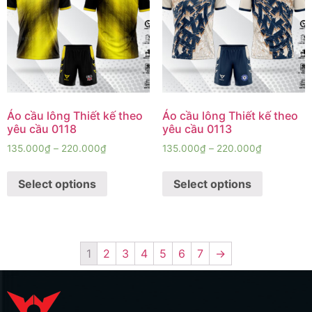
Áo cầu lông Thiết kế theo
Áo cầu lông Thiết kế theo
yêu cầu 0118
yêu cầu 0113
135.000
₫
–
220.000
₫
135.000
₫
–
220.000
₫
Select options
Select options
1
2
3
4
5
6
7
→