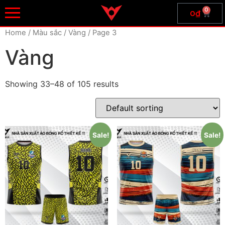
0
0
₫
Home
/ Màu sắc /
Vàng
/ Page 3
Vàng
Showing 33–48 of 105 results
Sale!
Sale!