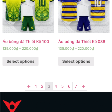
Áo bóng đá Thiết Kế 100
Áo bóng đá Thiết Kế 088
135.000
₫
–
220.000
₫
135.000
₫
–
220.000
₫
Select options
Select options
←
1
2
3
4
5
6
7
→