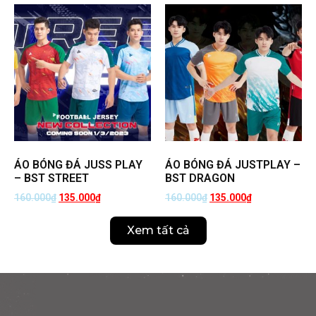
ÁO BÓNG ĐÁ JUSS PLAY
ÁO BÓNG ĐÁ JUSTPLAY –
– BST STREET
BST DRAGON
160.000
₫
135.000
₫
160.000
₫
135.000
₫
Xem tất cả