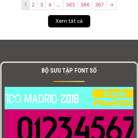
1
2
3
4
…
365
366
367
→
Xem tất cả
BỘ SƯU TẬP FONT SỐ