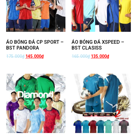
ÁO BÓNG ĐÁ CP SPORT –
ÁO BÓNG ĐÁ XSPEED –
BST PANDORA
BST CLASISS
175.000
₫
145.000
₫
165.000
₫
135.000
₫