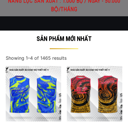
NĂNG LỰC SẢN XUẤT : 1.000 BỘ / NGÀY - 50.000
BỘ/THÁNG
SẢN PHẨM MỚI NHẤT
Showing 1–4 of 1465 results