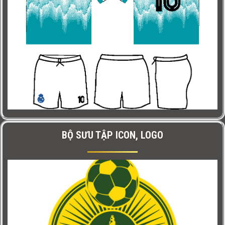
BỘ SƯU TẬP ICON, LOGO