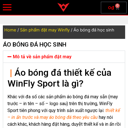
0
0
₫
Home
/
Sản phẩm đặt may Winfly
/ Áo bóng đá học sinh
ÁO BÓNG ĐÁ HỌC SINH
Mô tả về sản phẩm đặt may
|
Áo bóng đá thiết kế của
WinFly Sport là gì?
Khác với đa số các sản phẩm áo bóng đá may sẵn (may
trước – in tên – số – logo sau) trên thị trường, WinFly
Sport tiên phong với quy trình sản xuất ngược lại:
thiết kế
– in ấn trước và may áo bóng đá theo yêu cầu
hay nói
cách khác, khách hàng đặt hàng, duyệt thiết kế và in ấn rồi