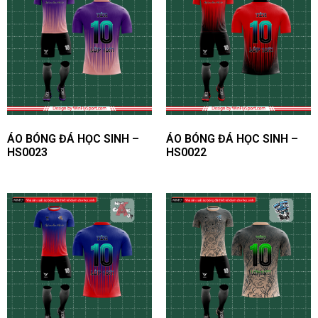
Một số mẫu DEMO kiểu dáng – form áo dành cho khách
hàng WinFly tham khảo
|
Bảng size áo bóng đá thiết
kế
Một trong những lợi thế của WinFly là có thể sản xuất bất
cứ size áo bóng đá nào mà khách hàng yêu cầu, bao gồm
ÁO BÓNG ĐÁ HỌC SINH –
ÁO BÓNG ĐÁ HỌC SINH –
size em bé, size phổ thông (S,M,L,XL,2XL) cho đến big
HS0023
HS0022
size (3XL,4XL,5XL,6XL…)