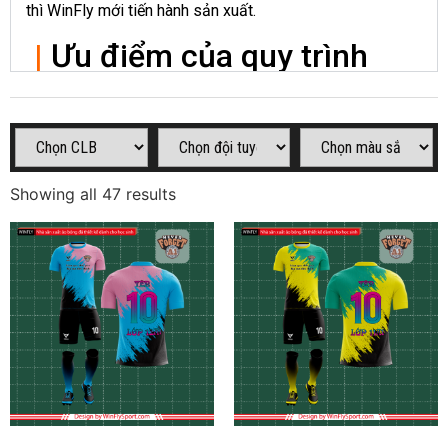
thì WinFly mới tiến hành sản xuất.
|
Ưu điểm của quy trình
sản xuất áo bóng đá thiết
kế của WinFly Sport
Một bộ quần áo bóng đá có thiết kế khác biệt và mang
Showing all 47 results
bản sắc riêng là yêu cầu vô cùng quan trọng của các
team đá bóng. Ưu điểm nổi bật của quy trình sản xuất áo
bóng đá thiết kế theo yêu cầu của WinFly Sport đó là:
Thiết kế sản phẩm vô cùng đa dạng, lên đến hàng
ngàn thiết kế giúp khách hàng có thể chọn cho team
mình những mẫu áo độc – lạ, không đụng hàng và
khác biệt hoàn toàn các sản phẩm hiện có trên thị
trường.
Khách hàng có thể tùy chỉnh thiết kế, màu sắc, kiểu
dáng, form dáng dựa trên thiết kế gốc mà hoàn toàn