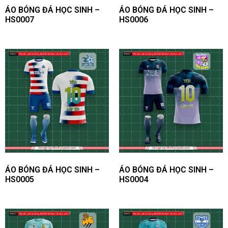
ÁO BÓNG ĐÁ HỌC SINH –
ÁO BÓNG ĐÁ HỌC SINH –
HS0007
HS0006
| Báo giá may áo bóng đá
thiết kế theo yêu cầu từ
WinFly Sport
Tùy theo yêu cầu về sản phẩm, quy cách in ấn, chất liệu
ÁO BÓNG ĐÁ HỌC SINH –
ÁO BÓNG ĐÁ HỌC SINH –
vải khách hàng yêu cầu, WinFly sẽ cung cấp bảng báo giá
HS0005
HS0004
phù hợp: