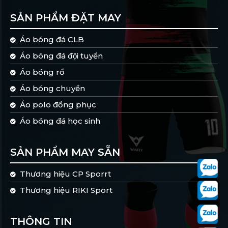
0906.345.190
SẢN PHẨM ĐẶT MAY
Email:
dongphuc.winfly@gmail.com
Áo bóng đá CLB
Factory:
964/55 Nguyễn Văn Quá, P. Đông Hưng Thuận,
Áo bóng đá đội tuyển
Quận 12, TP.HCM
Áo bóng rổ
Áo bóng chuyền
Áo polo đồng phục
Áo bóng đá học sinh
SẢN PHẨM MAY SẴN
Thương hiệu CP Sporrt
Thương hiệu RIKI Sport
THÔNG TIN