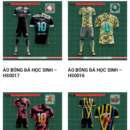
ÁO BÓNG ĐÁ HỌC SINH –
ÁO BÓNG ĐÁ HỌC SINH –
HS0017
HS0016
| Bộ sưu tập logo áo bóng
đá thiết kế của WinFly
Sport.
Logo đội bóng là biểu tượng không thể thiếu của các