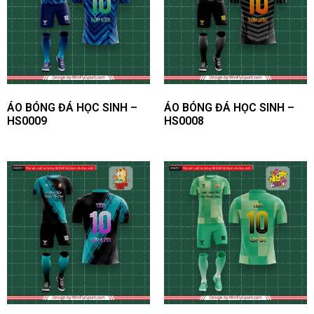
| Tiêu chuẩn sản phẩm áo
bóng đá thiết kế cao cấp
của WinFly Sport
ÁO BÓNG ĐÁ HỌC SINH –
ÁO BÓNG ĐÁ HỌC SINH –
HS0009
HS0008