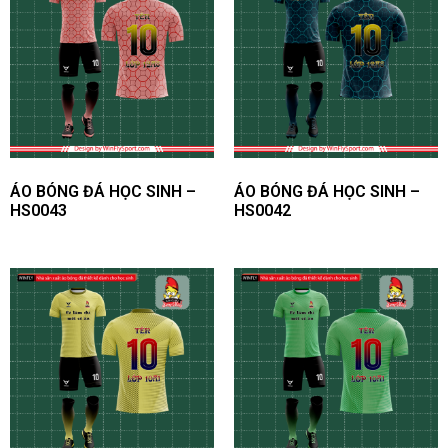
Hiện tại, sau quá trình thử nghiệm, WinFly Sport quyết
định chọn 7 chất liệu vải ngoại nhập chính được nhiều
khách hàng ưa chuộng nhất:
ÁO BÓNG ĐÁ HỌC SINH –
ÁO BÓNG ĐÁ HỌC SINH –
HS0043
HS0042