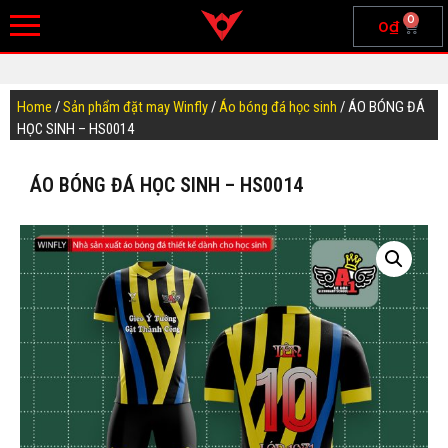
0
0
₫
Home
/
Sản phẩm đặt may Winfly
/
Áo bóng đá học sinh
/ ÁO BÓNG ĐÁ
HỌC SINH – HS0014
ÁO BÓNG ĐÁ HỌC SINH – HS0014