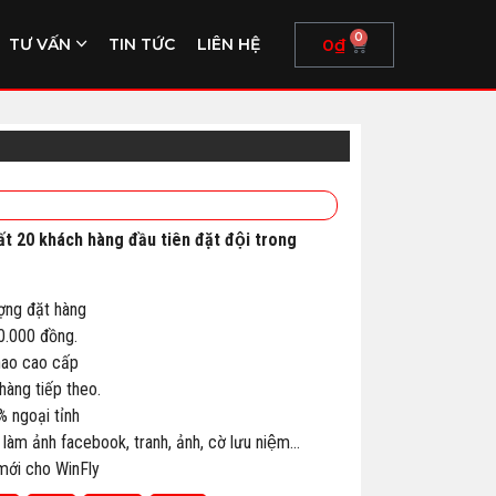
0
0
₫
TƯ VẤN
TIN TỨC
LIÊN HỆ
ất 20 khách hàng đầu tiên đặt đội trong
ợng đặt hàng
00.000 đồng.
thao cao cấp
àng tiếp theo.
% ngoại tỉnh
 làm ảnh facebook, tranh, ảnh, cờ lưu niệm…
 mới cho WinFly