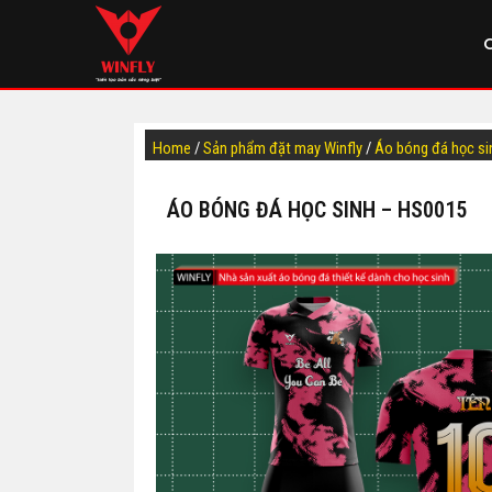
Home
/
Sản phẩm đặt may Winfly
/
Áo bóng đá học si
ÁO BÓNG ĐÁ HỌC SINH – HS0015