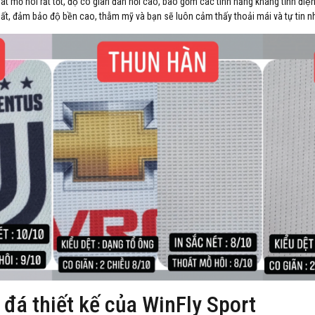
hoát mồ hôi rất tốt, độ co giãn đàn hồi cao, bao gồm các tính năng kháng tĩnh điê
ất, đảm bảo độ bền cao, thẫm mỹ và bạn sẽ luôn cảm thấy thoải mái và tự tin nh
đá thiết kế của WinFly Sport