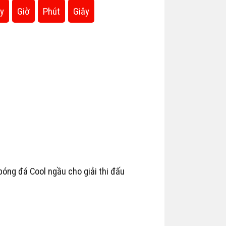
y
Giờ
Phút
Giây
óng đá Cool ngầu cho giải thi đấu