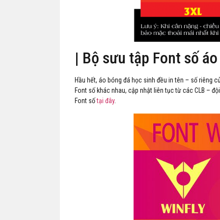
| Bộ sưu tập Font số áo
Hầu hết, áo bóng đá học sinh đều in tên – số riêng c
Font số khác nhau, cập nhật liên tục từ các CLB – đ
Font số
tại đây
.