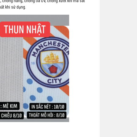
̣n, chống nắng, chống tía UV, chống xướt khi ma sát
ất khi sử dụng.