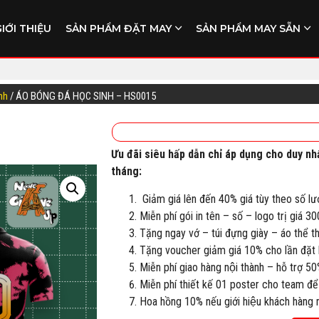
GIỚI THIỆU
SẢN PHẨM ĐẶT MAY
SẢN PHẨM MAY SẴN
nh
/ ÁO BÓNG ĐÁ HỌC SINH – HS0015
Ưu đãi siêu hấp dẫn chỉ áp dụng cho duy nh
tháng:
Giảm giá lên đến 40% giá tùy theo số lư
Miễn phí gói in tên – số – logo trị giá 3
Tặng ngay vớ – túi đựng giày – áo thể 
Tặng voucher giảm giá 10% cho lần đặt h
Miễn phí giao hàng nội thành – hỗ trợ 50
Miễn phí thiết kế 01 poster cho team để
Hoa hồng 10% nếu giới hiệu khách hàng