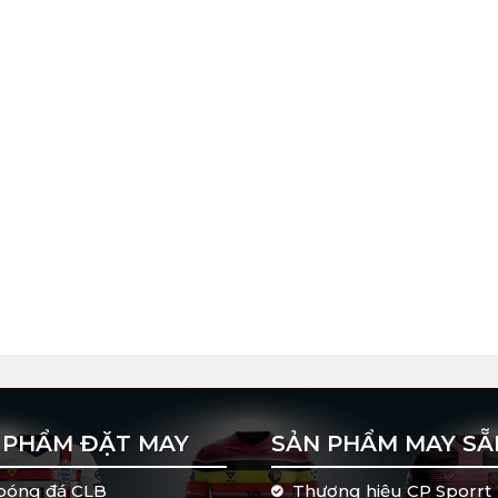
và logo theo yêu cầu[/caption]
cao cấp của áo bóng đá thiết kế
Sport quyết định chọn 7 chất liệu vải ngoại nhập chính được nhiê
 PHẨM ĐẶT MAY
SẢN PHẨM MAY SẴ
bóng đá CLB
Thương hiệu CP Sporrt