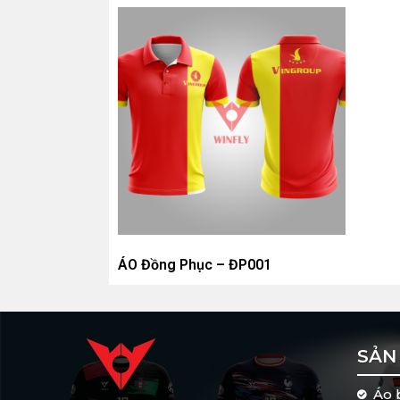
Tùy chọn thay đổi màu sắc, họa tiết 
|
Các chất liệu vải 
ÁO Đồng Phục – ĐP001
Hiện tại, sau quá trình thử nghiệm, WinFly 
SẢN
Áo 