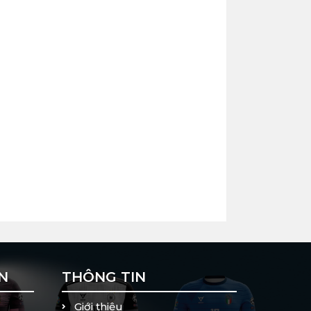
 WinFly
̀u khách hàng ưa chuộng nhất:
N
THÔNG TIN
Giới thiệu