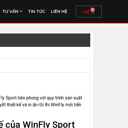
0
0
₫
TƯ VẤN
TIN TỨC
LIÊN HỆ
ly Sport tiên phong với quy trình sản xuất
t thiết kế và in ấn rồi thì WinFly mới tiến
kế của WinFly Sport