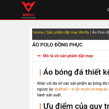
Home
/
Sản phẩm đặt may Winfly
/ Áo Polo 
ÁO POLO ĐỒNG PHỤC
Mô tả về sản phẩm đặt may
|
Áo bóng đá thiết k
Khác với đa số các sản phẩm áo bóng đá
ngược lại:
thiết kế – in ấn trước và may á
hành sản xuất.
|
Ưu điểm của quy tri