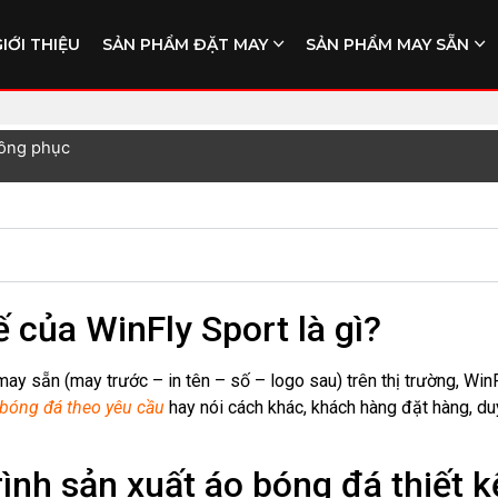
GIỚI THIỆU
SẢN PHẨM ĐẶT MAY
SẢN PHẨM MAY SẴN
đồng phục
ế của WinFly Sport là gì?
 may sẵn (may trước – in tên – số – logo sau) trên thị trường, WinF
o bóng đá theo yêu cầu
hay nói cách khác, khách hàng đặt hàng, duyệ
̀nh sản xuất áo bóng đá thiết 