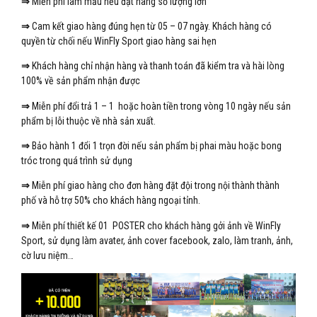
⇒
Miễn phí làm mẫu nếu đặt hàng số lượng lớn
⇒
Cam kết giao hàng đúng hẹn từ 05 – 07 ngày. Khách hàng có
quyền từ chối nếu WinFly Sport giao hàng sai hẹn
⇒
Khách hàng chỉ nhận hàng và thanh toán đã kiểm tra và hài lòng
100% về sản phẩm nhận được
⇒
Miễn phí đổi trả 1 – 1 hoặc hoàn tiền trong vòng 10 ngày nếu sản
phẩm bị lỗi thuộc về nhà sản xuất.
⇒
Bảo hành 1 đổi 1 trọn đời nếu sản phẩm bị phai màu hoặc bong
tróc trong quá trình sử dụng
⇒
Miễn phí giao hàng cho đơn hàng đặt đội trong nội thành thành
phố và hỗ trợ 50% cho khách hàng ngoại tỉnh.
⇒
Miễn phí thiết kế 01 POSTER cho khách hàng gởi ảnh về WinFly
Sport, sử dụng làm avater, ảnh cover facebook, zalo, làm tranh, ảnh,
cờ lưu niệm…