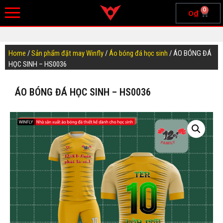
0
0
₫
Home
/
Sản phẩm đặt may Winfly
/
Áo bóng đá học sinh
/ ÁO BÓNG ĐÁ
HỌC SINH – HS0036
ÁO BÓNG ĐÁ HỌC SINH – HS0036