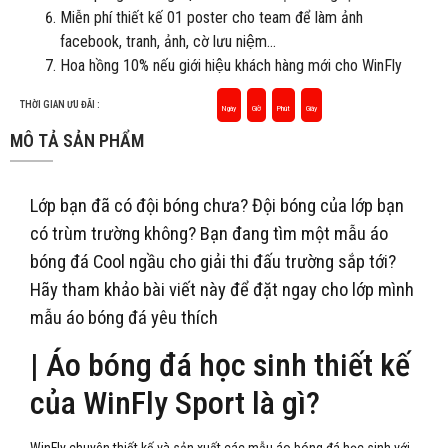
Miễn phí thiết kế 01 poster cho team để làm ảnh
facebook, tranh, ảnh, cờ lưu niệm…
Hoa hồng 10% nếu giới hiệu khách hàng mới cho WinFly
THỜI GIAN ƯU ĐÃI :
Ngày
Giờ
Phút
Giây
MÔ TẢ SẢN PHẨM
Lớp bạn đã có đội bóng chưa? Đội bóng của lớp bạn
có trùm trường không? Bạn đang tìm một mẫu áo
bóng đá Cool ngầu cho giải thi đấu trường sắp tới?
Hãy tham khảo bài viết này để đặt ngay cho lớp mình
mẫu áo bóng đá yêu thích
| Áo bóng đá học sinh thiết kế
của WinFly Sport là gì?
WinFly chuyên thiết kế và sản xuất các mẫu áo bóng đá học sinh với