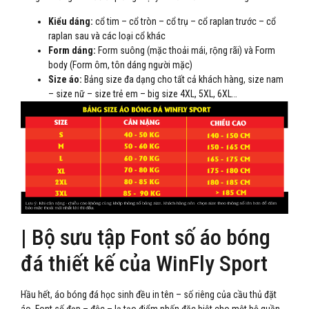
Kiểu dáng:
cổ tim – cổ tròn – cổ trụ – cổ raplan trước – cổ
raplan sau và các loại cổ khác
Form dáng:
Form suông (mặc thoải mái, rộng rãi) và Form
body (Form ôm, tôn dáng người mặc)
Size áo:
Bảng size đa dạng cho tất cả khách hàng, size nam
– size nữ – size trẻ em – big size 4XL, 5XL, 6XL…
| Bộ sưu tập Font số áo bóng
đá thiết kế của WinFly Sport
Hầu hết, áo bóng đá học sinh đều in tên – số riêng của cầu thủ đặt
áo. Font số đẹp – độc – lạ tạo điểm nhấn đặc biệt cho một bộ quần