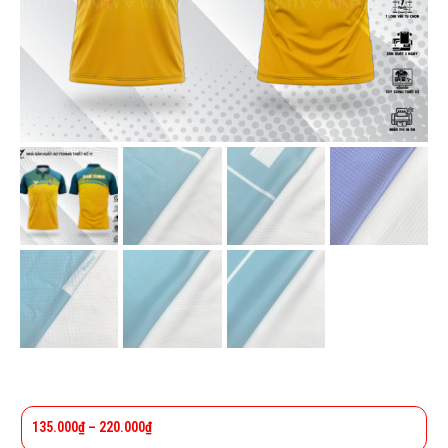
135.000
₫
–
220.000
₫