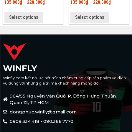
135.000
₫
–
220.000
₫
135.000
₫
–
220.000
₫
Select options
Select options
WINFLY
Winfly cam kết nỗ lực hết mình nhằm cung cấp sản phẩm và dịch
vụ đúng với những giá trị mà khách hàng mong đợi
964/55 Nguyễn Văn Quá, P. Đông Hưng Thuận,
Quận 12, TP.HCM
dongphuc.winfly@gmail.com
0909.334.418 - 090.366.7770