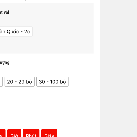
t vải
àn Quốc - 2c
lượng
̣
20 - 29 bộ
30 - 100 bộ
y
Giờ
Phút
Giây