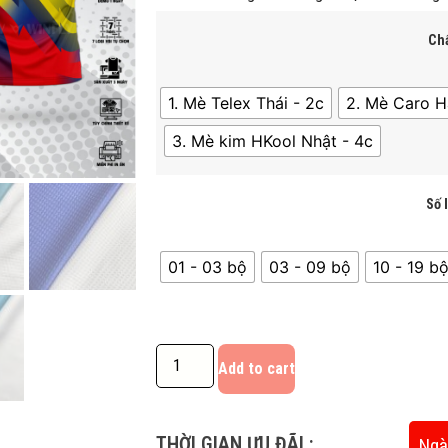
Chấ
1. Mè Telex Thái - 2c
2. Mè Caro H
3. Mè kim HKool Nhật - 4c
Số 
01 - 03 bộ
03 - 09 bộ
10 - 19 bô
Add to cart
THỜI GIAN ƯU ĐÃI :
Ngà