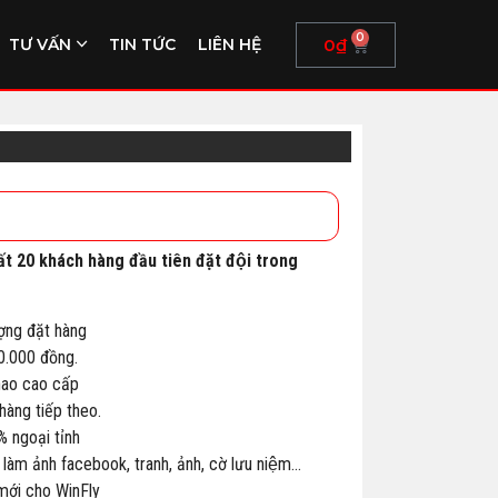
0
0
₫
TƯ VẤN
TIN TỨC
LIÊN HỆ
ất 20 khách hàng đầu tiên đặt đội trong
ợng đặt hàng
00.000 đồng.
thao cao cấp
àng tiếp theo.
% ngoại tỉnh
 làm ảnh facebook, tranh, ảnh, cờ lưu niệm…
 mới cho WinFly