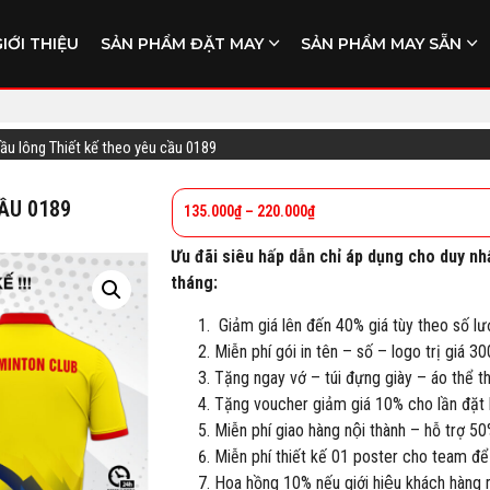
GIỚI THIỆU
SẢN PHẨM ĐẶT MAY
SẢN PHẨM MAY SẴN
cầu lông Thiết kế theo yêu cầu 0189
CẦU 0189
135.000
₫
–
220.000
₫
Ưu đãi siêu hấp dẫn chỉ áp dụng cho duy nh
tháng:
Giảm giá lên đến 40% giá tùy theo số lư
Miễn phí gói in tên – số – logo trị giá 3
Tặng ngay vớ – túi đựng giày – áo thể 
Tặng voucher giảm giá 10% cho lần đặt h
Miễn phí giao hàng nội thành – hỗ trợ 50
Miễn phí thiết kế 01 poster cho team để
Hoa hồng 10% nếu giới hiệu khách hàng