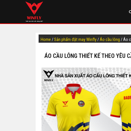
Home
/
Sản phẩm đặt may Winfly
/
Áo cầu lông
/ Áo 
ÁO CẦU LÔNG THIẾT KẾ THEO YÊU 