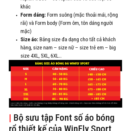
khác
Form dáng:
Form suông (mặc thoải mái, rộng
rãi) và Form body (Form ôm, tôn dáng người
mặc)
Size áo:
Bảng size đa dạng cho tất cả khách
hàng, size nam – size nữ – size trẻ em – big
size 4XL, 5XL, 6XL…
|
Bộ sưu tập Font số áo bóng
rổ thiết kế của WinFly Sport