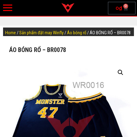
0
0
₫
Home
/
Sản phẩm đặt may Winfly
/
Áo bóng rổ
/ ÁO BÓNG RỔ – BR0078
ÁO BÓNG RỔ – BR0078