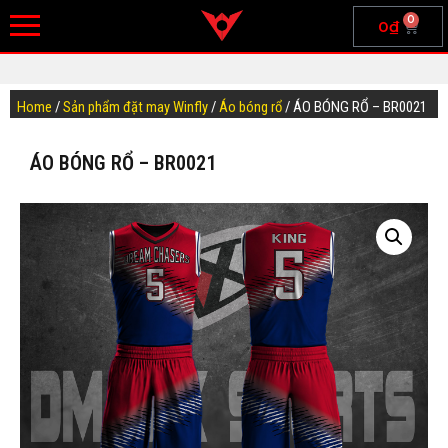
0
0
₫
Home
/
Sản phẩm đặt may Winfly
/
Áo bóng rổ
/ ÁO BÓNG RỔ – BR0021
ÁO BÓNG RỔ – BR0021