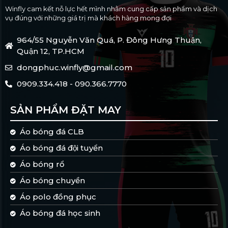
Winfly cam kết nỗ lực hết mình nhằm cung cấp sản phẩm và dịch
vụ đúng với những giá trị mà khách hàng mong đợi
964/55 Nguyễn Văn Quá, P. Đông Hưng Thuận,
Quận 12, TP.HCM
dongphuc.winfly@gmail.com
0909.334.418 - 090.366.7770
SẢN PHẨM ĐẶT MAY
Áo bóng đá CLB
Áo bóng đá đội tuyển
Áo bóng rổ
Áo bóng chuyền
Áo polo đồng phục
Áo bóng đá học sinh