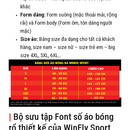
khác
Form dáng:
Form suông (mặc thoải mái, rộng
rãi) và Form body (Form ôm, tôn dáng người
mặc)
Size áo:
Bảng size đa dạng cho tất cả khách
hàng, size nam – size nữ – size trẻ em – big
size 4XL, 5XL, 6XL…
|
Bộ sưu tập Font số áo bóng
rổ thiết kế của WinFly Sport