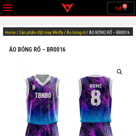
0
0
₫
Home
/
Sản phẩm đặt may Winfly
/
Áo bóng rổ
/ ÁO BÓNG RỔ – BR0016
ÁO BÓNG RỔ – BR0016