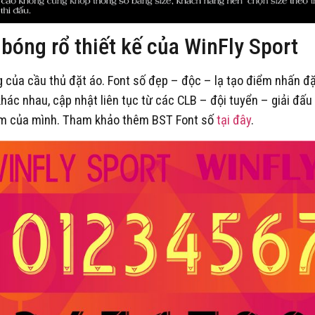
 bóng rổ thiết kế của WinFly Sport
g của cầu thủ đặt áo. Font số đẹp – độc – lạ tạo điểm nhấn đ
hác nhau, cập nhật liên tục từ các CLB – đội tuyển – giải đấu
am của mình. Tham khảo thêm BST Font số
tại đây
.