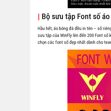
|
Bộ sưu tập Font số áo
Hầu hết, áo bóng đá đều in tên – số riên
sưu tập của WinFly lên đến 200 Font số k
chọn các font số đẹp nhất dành cho te