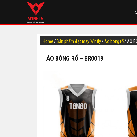
Home
/
Sản phẩm đặt may Winfly
/
Áo bóng rổ
/ ÁO B
ÁO BÓNG RỔ – BR0019