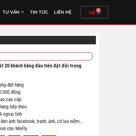
0
0
₫
TƯ VẤN
TIN TỨC
LIÊN HỆ
ất 20 khách hàng đầu tiên đặt đội trong
ợng đặt hàng
00.000 đồng.
thao cao cấp
àng tiếp theo.
% ngoại tỉnh
 làm ảnh facebook, tranh, ảnh, cờ lưu niệm…
 mới cho WinFly