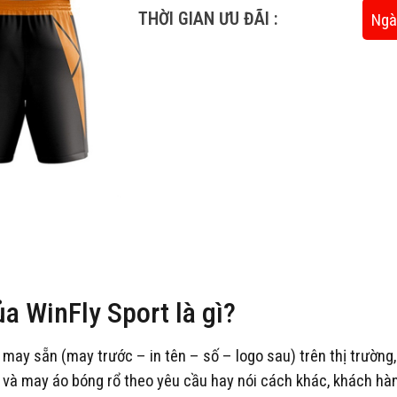
THỜI GIAN ƯU ĐÃI :
Ngà
ủa WinFly Sport là gì?
rổ may sẵn (may trước – in tên – số – logo sau) trên thị trường
́c và may áo bóng rổ theo yêu cầu hay nói cách khác, khách hàng đ