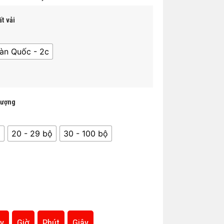
t vải
àn Quốc - 2c
lượng
̣
20 - 29 bộ
30 - 100 bộ
y
Giờ
Phút
Giây