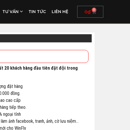
0
0
₫
TƯ VẤN
TIN TỨC
LIÊN HỆ
ất 20 khách hàng đầu tiên đặt đội trong
ợng đặt hàng
00.000 đồng.
thao cao cấp
àng tiếp theo.
% ngoại tỉnh
 làm ảnh facebook, tranh, ảnh, cờ lưu niệm…
 mới cho WinFly