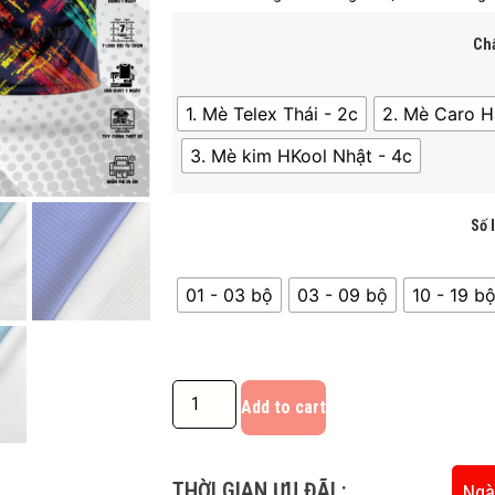
Chấ
1. Mè Telex Thái - 2c
2. Mè Caro H
3. Mè kim HKool Nhật - 4c
Số 
01 - 03 bộ
03 - 09 bộ
10 - 19 bô
Add to cart
THỜI GIAN ƯU ĐÃI :
Ngà