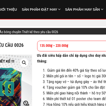
GIỚI THIỆU
SẢN PHẨM ĐẶT MAY
SẢN PHẨM MAY SẴN
Áo bóng chuyền Thiết kế theo yêu cầu 0026
ÊU CẦU 0026
135.000
₫
–
220.000
₫
Ưu đãi siêu hấp dẫn chỉ áp dụng cho duy nh
tháng:
Giảm giá lên đến 40% giá tùy theo số lư
Miễn phí gói in tên – số – logo trị giá 3
Tặng ngay vớ – túi đựng giày – áo thể 
Tặng voucher giảm giá 10% cho lần đặt h
Miễn phí giao hàng nội thành – hỗ trợ 50
Miễn phí thiết kế 01 poster cho team để
Hoa hồng 10% nếu giới hiệu khách hàng