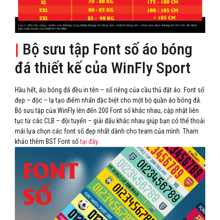
|
Bộ sưu tập Font số áo bóng
đá thiết kế của WinFly Sport
Hầu hết, áo bóng đá đều in tên – số riêng của cầu thủ đặt áo. Font số
đẹp – độc – lạ tạo điểm nhấn đặc biệt cho một bộ quần áo bóng đá.
Bộ sưu tập của WinFly lên đến 200 Font số khác nhau, cập nhật liên
tục từ các CLB – đội tuyển – giải đấu khác nhau giúp bạn có thể thoải
mái lựa chọn các font số đẹp nhất dành cho team của mình. Tham
khảo thêm BST Font số
tại đây
.