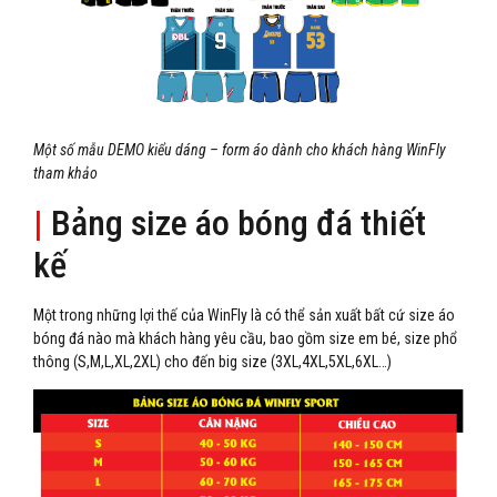
Một số mẫu DEMO kiểu dáng – form áo dành cho khách hàng WinFly
tham khảo
|
Bảng size áo bóng đá thiết
kế
Một trong những lợi thế của WinFly là có thể sản xuất bất cứ size áo
bóng đá nào mà khách hàng yêu cầu, bao gồm size em bé, size phổ
thông (S,M,L,XL,2XL) cho đến big size (3XL,4XL,5XL,6XL…)