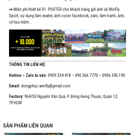
⇒
Miễn phí thiết kế 01 POSTER cho khách hàng gởi ảnh về WinFly
Sport, sử dụng làm avater, ảnh cover facebook, zalo, làm tranh, ảnh,
cờ lưu niệm…
THÔNG TIN LIÊN HỆ:
Hotine – Zalo tư vấn:
0909.334.418 – 090.366.7770 – 0906.345.190
Email:
dongphuc.winfly@gmail.com
Factory:
964/55 Nguyễn Văn Quá, P. Đông Hưng Thuận, Quận 12,
TP.HCM
SẢN PHẨM LIÊN QUAN