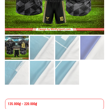
135.000
₫
–
220.000
₫