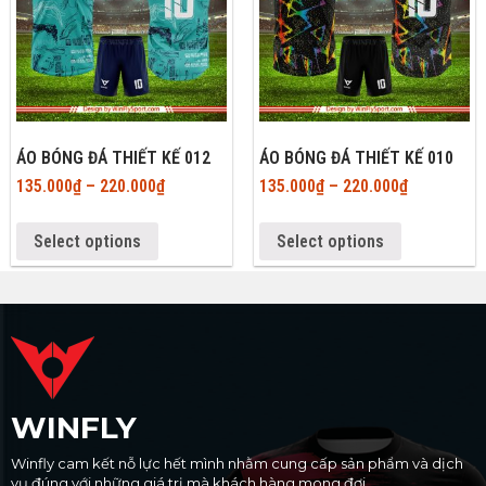
ÁO BÓNG ĐÁ THIẾT KẾ 012
ÁO BÓNG ĐÁ THIẾT KẾ 010
135.000
₫
–
220.000
₫
135.000
₫
–
220.000
₫
Select options
Select options
WINFLY
Winfly cam kết nỗ lực hết mình nhằm cung cấp sản phẩm và dịch
vụ đúng với những giá trị mà khách hàng mong đợi