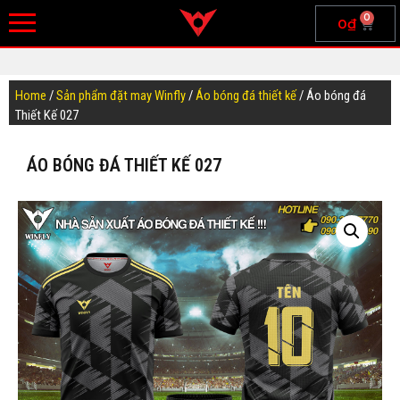
0
0
₫
Home
/
Sản phẩm đặt may Winfly
/
Áo bóng đá thiết kế
/ Áo bóng đá
Thiết Kế 027
ÁO BÓNG ĐÁ THIẾT KẾ 027