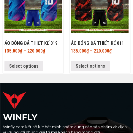
ÁO BÓNG ĐÁ THIẾT KẾ 019
ÁO BÓNG ĐÁ THIẾT KẾ 011
135.000
₫
–
220.000
₫
135.000
₫
–
220.000
₫
Select options
Select options
WINFLY
Winfly cam kết nỗ lực hết mình nhằm cung cấp sản phẩm và dịch
vụ đúng với những giá trị mà khách hàng mong đợi