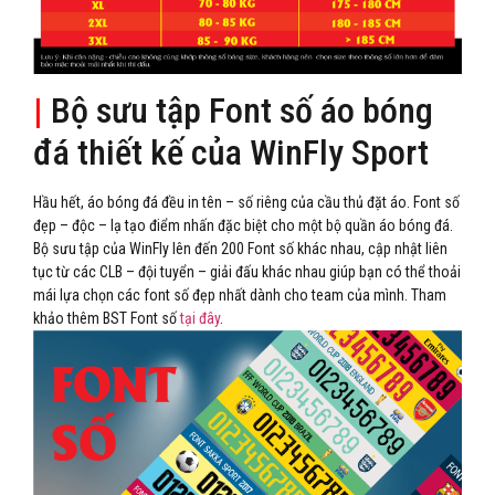
|
Bộ sưu tập Font số áo bóng
đá thiết kế của WinFly Sport
Hầu hết, áo bóng đá đều in tên – số riêng của cầu thủ đặt áo. Font số
đẹp – độc – lạ tạo điểm nhấn đặc biệt cho một bộ quần áo bóng đá.
Bộ sưu tập của WinFly lên đến 200 Font số khác nhau, cập nhật liên
tục từ các CLB – đội tuyển – giải đấu khác nhau giúp bạn có thể thoải
mái lựa chọn các font số đẹp nhất dành cho team của mình. Tham
khảo thêm BST Font số
tại đây
.