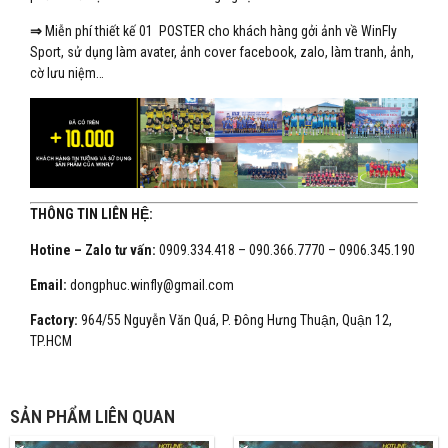
⇒
Miễn phí thiết kế 01 POSTER cho khách hàng gởi ảnh về WinFly
Sport, sử dụng làm avater, ảnh cover facebook, zalo, làm tranh, ảnh,
cờ lưu niệm…
THÔNG TIN LIÊN HỆ:
Hotine – Zalo tư vấn:
0909.334.418 – 090.366.7770 – 0906.345.190
Email:
dongphuc.winfly@gmail.com
Factory:
964/55 Nguyễn Văn Quá, P. Đông Hưng Thuận, Quận 12,
TP.HCM
SẢN PHẨM LIÊN QUAN