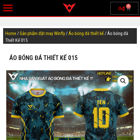
0
0
₫
Home
/
Sản phẩm đặt may Winfly
/
Áo bóng đá thiết kế
/ Áo bóng đá
Thiết Kế 015
ÁO BÓNG ĐÁ THIẾT KẾ 015