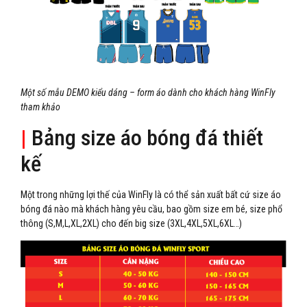
Một số mẫu DEMO kiểu dáng – form áo dành cho khách hàng WinFly
tham khảo
|
Bảng size áo bóng đá thiết
kế
Một trong những lợi thế của WinFly là có thể sản xuất bất cứ size áo
bóng đá nào mà khách hàng yêu cầu, bao gồm size em bé, size phổ
thông (S,M,L,XL,2XL) cho đến big size (3XL,4XL,5XL,6XL…)