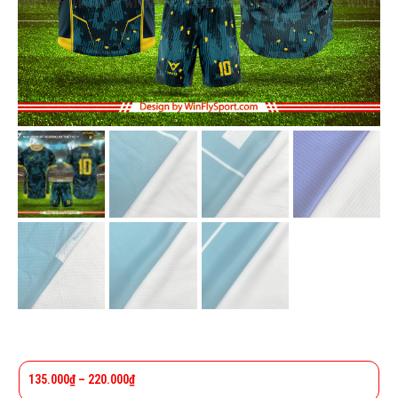
135.000
₫
–
220.000
₫