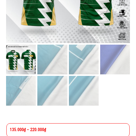
135.000
₫
–
220.000
₫