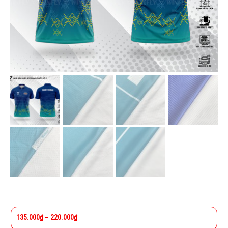
135.000
₫
–
220.000
₫