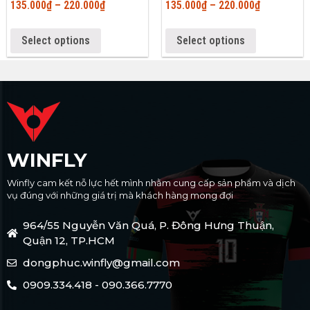
135.000
₫
–
220.000
₫
135.000
₫
–
220.000
₫
Select options
Select options
WINFLY
Winfly cam kết nỗ lực hết mình nhằm cung cấp sản phẩm và dịch
vụ đúng với những giá trị mà khách hàng mong đợi
964/55 Nguyễn Văn Quá, P. Đông Hưng Thuận,
Quận 12, TP.HCM
dongphuc.winfly@gmail.com
0909.334.418 - 090.366.7770