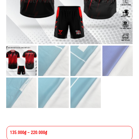
135.000
₫
–
220.000
₫