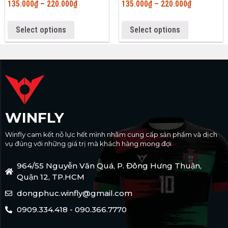
135.000
₫
–
220.000
₫
135.000
₫
–
220.000
₫
Select options
Select options
WINFLY
Winfly cam kết nỗ lực hết mình nhằm cung cấp sản phẩm và dịch
vụ đúng với những giá trị mà khách hàng mong đợi
964/55 Nguyễn Văn Quá, P. Đông Hưng Thuận,
Quận 12, TP.HCM
dongphuc.winfly@gmail.com
0909.334.418 - 090.366.7770