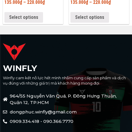
135.000
₫
–
220.000
₫
135.000
₫
–
220.000
₫
Select options
Select options
WINFLY
Winfly cam kết nỗ lực hết mình nhằm cung cấp sản phẩm và dịch
vụ đúng với những giá trị mà khách hàng mong đợi
964/55 Nguyễn Văn Quá, P. Đông Hưng Thuận,
Quận 12, TP.HCM
dongphuc.winfly@gmail.com
0909.334.418 - 090.366.7770