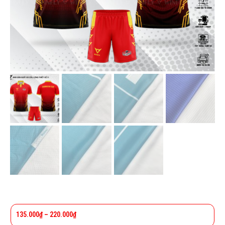
135.000
₫
–
220.000
₫