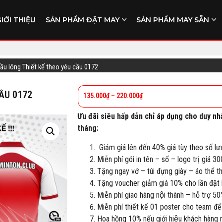
GIỚI THIỆU
SẢN PHẨM ĐẶT MAY
SẢN PHẨM MAY SẴN
cầu lông Thiết kế theo yêu cầu 0172
CẦU 0172
135.000
₫
–
220.000
₫
Ưu đãi siêu hấp dẫn chỉ áp dụng cho duy nh
tháng:
Giảm giá lên đến 40% giá tùy theo số lư
Miễn phí gói in tên – số – logo trị giá 3
Tặng ngay vớ – túi đựng giày – áo thể 
Tặng voucher giảm giá 10% cho lần đặt h
Miễn phí giao hàng nội thành – hỗ trợ 50
Miễn phí thiết kế 01 poster cho team để
Hoa hồng 10% nếu giới hiệu khách hàng