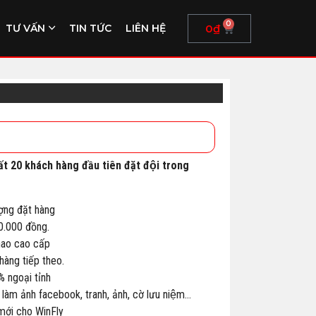
0
0
₫
TƯ VẤN
TIN TỨC
LIÊN HỆ
ất 20 khách hàng đầu tiên đặt đội trong
ợng đặt hàng
00.000 đồng.
thao cao cấp
àng tiếp theo.
% ngoại tỉnh
 làm ảnh facebook, tranh, ảnh, cờ lưu niệm…
 mới cho WinFly