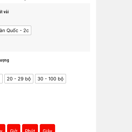
t vải
àn Quốc - 2c
lượng
̣
20 - 29 bộ
30 - 100 bộ
y
Giờ
Phút
Giây