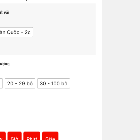
t vải
àn Quốc - 2c
lượng
̣
20 - 29 bộ
30 - 100 bộ
y
Giờ
Phút
Giây