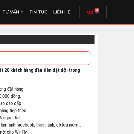
0
0
₫
TƯ VẤN
TIN TỨC
LIÊN HỆ
ất 20 khách hàng đầu tiên đặt đội trong
ợng đặt hàng
00.000 đồng.
thao cao cấp
àng tiếp theo.
% ngoại tỉnh
 làm ảnh facebook, tranh, ảnh, cờ lưu niệm…
 mới cho WinFly