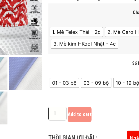
Chấ
1. Mè Telex Thái - 2c
2. Mè Caro H
3. Mè kim HKool Nhật - 4c
Số 
01 - 03 bộ
03 - 09 bộ
10 - 19 bô
Add to cart
THỜI GIAN ƯU ĐÃI :
Ngà