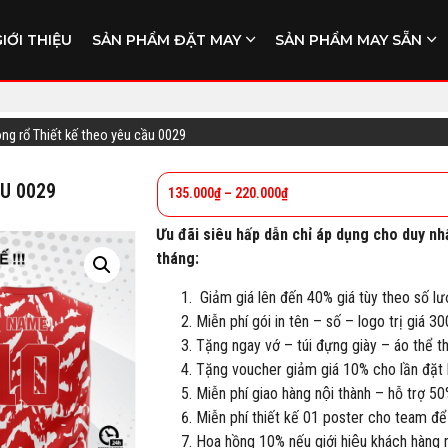
GIỚI THIỆU
SẢN PHẨM ĐẶT MAY
SẢN PHẨM MAY SẴN
óng rổ Thiết kế theo yêu cầu 0029
ẦU 0029
135.000
₫
–
220.000
₫
Ưu đãi siêu hấp dẫn chỉ áp dụng cho duy nh
tháng:
Giảm giá lên đến 40% giá tùy theo số lư
Miễn phí gói in tên – số – logo trị giá 3
Tặng ngay vớ – túi đựng giày – áo thể 
Tặng voucher giảm giá 10% cho lần đặt h
Miễn phí giao hàng nội thành – hỗ trợ 50
Miễn phí thiết kế 01 poster cho team để
Hoa hồng 10% nếu giới hiệu khách hàng