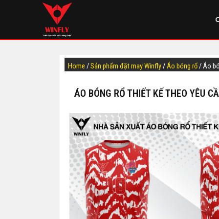
Home
/
Sản phẩm đặt may Winfly
/
Áo bóng rổ
/ Áo b
ÁO BÓNG RỔ THIẾT KẾ THEO YÊU C