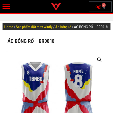
0
0
₫
Home
/
Sản phẩm đặt may Winfly
/
Áo bóng rổ
/ ÁO BÓNG RỔ – BR0018
ÁO BÓNG RỔ – BR0018