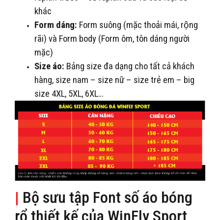
khác
Form dáng:
Form suông (mặc thoải mái, rộng
rãi) và Form body (Form ôm, tôn dáng người
mặc)
Size áo:
Bảng size đa dạng cho tất cả khách
hàng, size nam – size nữ – size trẻ em – big
size 4XL, 5XL, 6XL…
|
Bộ sưu tập Font số áo bóng
rổ thiết kế của WinFly Sport