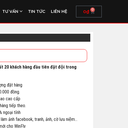
0
0
₫
TƯ VẤN
TIN TỨC
LIÊN HỆ
ất 20 khách hàng đầu tiên đặt đội trong
ợng đặt hàng
00.000 đồng.
thao cao cấp
àng tiếp theo.
% ngoại tỉnh
 làm ảnh facebook, tranh, ảnh, cờ lưu niệm…
 mới cho WinFly