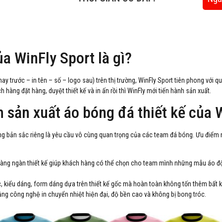
ủa WinFly Sport là gì?
ay trước – in tên – số – logo sau) trên thị trường, WinFly Sport tiên phong với quy 
hàng đặt hàng, duyệt thiết kế và in ấn rồi thì WinFly mới tiến hành sản xuất.
 sản xuất áo bóng đá thiết kế củ
ang bản sắc riêng là yêu cầu vô cùng quan trọng của các team đá bóng. Ưu điểm nổi
àng ngàn thiết kế giúp khách hàng có thể chọn cho team mình những mẫu áo độ
́c, kiểu dáng, form dáng dựa trên thiết kế gốc mà hoàn toàn không tốn thêm bất ky
ng công nghệ in chuyển nhiệt hiện đại, độ bền cao và không bị bong tróc.