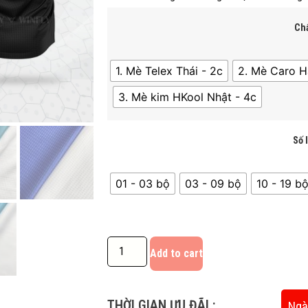
Chấ
1. Mè Telex Thái - 2c
2. Mè Caro H
3. Mè kim HKool Nhật - 4c
Số 
01 - 03 bộ
03 - 09 bộ
10 - 19 bô
Add to cart
THỜI GIAN ƯU ĐÃI :
Ngà