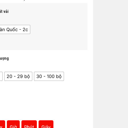
t vải
àn Quốc - 2c
lượng
̣
20 - 29 bộ
30 - 100 bộ
y
Giờ
Phút
Giây