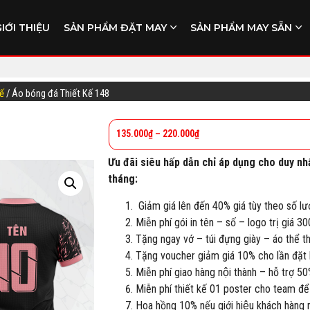
GIỚI THIỆU
SẢN PHẨM ĐẶT MAY
SẢN PHẨM MAY SẴN
kế
/ Áo bóng đá Thiết Kế 148
135.000
₫
–
220.000
₫
Ưu đãi siêu hấp dẫn chỉ áp dụng cho duy nh
tháng:
Giảm giá lên đến 40% giá tùy theo số lư
Miễn phí gói in tên – số – logo trị giá 3
Tặng ngay vớ – túi đựng giày – áo thể 
Tặng voucher giảm giá 10% cho lần đặt h
Miễn phí giao hàng nội thành – hỗ trợ 50
Miễn phí thiết kế 01 poster cho team để
Hoa hồng 10% nếu giới hiệu khách hàng