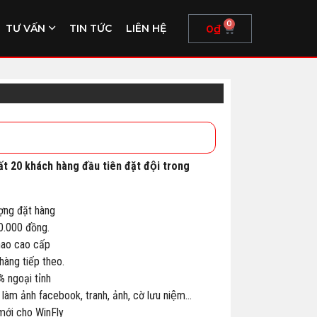
0
0
₫
TƯ VẤN
TIN TỨC
LIÊN HỆ
ất 20 khách hàng đầu tiên đặt đội trong
ợng đặt hàng
00.000 đồng.
thao cao cấp
àng tiếp theo.
% ngoại tỉnh
 làm ảnh facebook, tranh, ảnh, cờ lưu niệm…
 mới cho WinFly