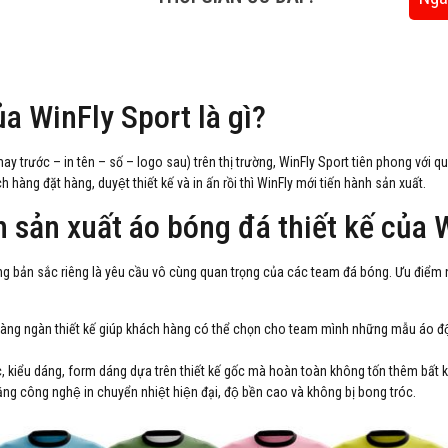
ủa WinFly Sport là gì?
ay trước – in tên – số – logo sau) trên thị trường, WinFly Sport tiên phong với quy 
hàng đặt hàng, duyệt thiết kế và in ấn rồi thì WinFly mới tiến hành sản xuất.
 sản xuất áo bóng đá thiết kế củ
ang bản sắc riêng là yêu cầu vô cùng quan trọng của các team đá bóng. Ưu điểm nổi
àng ngàn thiết kế giúp khách hàng có thể chọn cho team mình những mẫu áo độ
́c, kiểu dáng, form dáng dựa trên thiết kế gốc mà hoàn toàn không tốn thêm bất ky
ng công nghệ in chuyển nhiệt hiện đại, độ bền cao và không bị bong tróc.