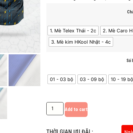
Chấ
1. Mè Telex Thái - 2c
2. Mè Caro H
3. Mè kim HKool Nhật - 4c
Số 
01 - 03 bộ
03 - 09 bộ
10 - 19 bô
Add to cart
THỜI GIAN ƯU ĐÃI :
Ngà