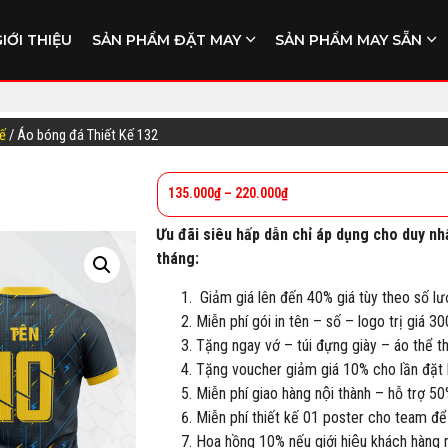
GIỚI THIỆU
SẢN PHẨM ĐẶT MAY
SẢN PHẨM MAY SẴN
kế
/ Áo bóng đá Thiết Kế 132
135.000
₫
–
220.000
₫
Ưu đãi siêu hấp dẫn chỉ áp dụng cho duy nh
tháng:
Giảm giá lên đến 40% giá tùy theo số lư
Miễn phí gói in tên – số – logo trị giá 3
Tặng ngay vớ – túi đựng giày – áo thể 
Tặng voucher giảm giá 10% cho lần đặt h
Miễn phí giao hàng nội thành – hỗ trợ 50
Miễn phí thiết kế 01 poster cho team để
Hoa hồng 10% nếu giới hiệu khách hàng