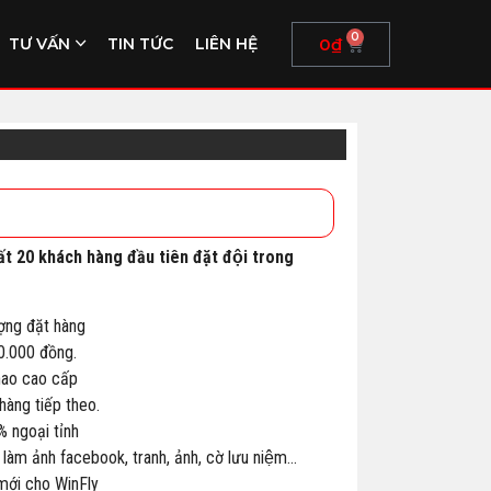
0
0
₫
TƯ VẤN
TIN TỨC
LIÊN HỆ
ất 20 khách hàng đầu tiên đặt đội trong
ợng đặt hàng
00.000 đồng.
thao cao cấp
àng tiếp theo.
% ngoại tỉnh
 làm ảnh facebook, tranh, ảnh, cờ lưu niệm…
 mới cho WinFly