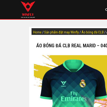
Home
/
Sản phẩm đặt may Winfly
/
Áo bóng đá CLB
/ 
ÁO BÓNG ĐÁ CLB REAL MARID – 04