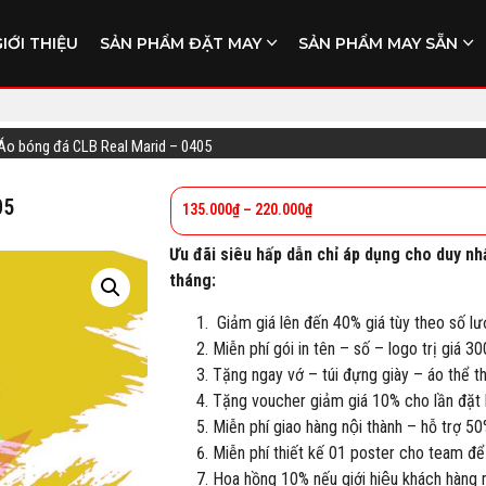
GIỚI THIỆU
SẢN PHẨM ĐẶT MAY
SẢN PHẨM MAY SẴN
Áo bóng đá CLB Real Marid – 0405
05
135.000
₫
–
220.000
₫
Ưu đãi siêu hấp dẫn chỉ áp dụng cho duy nh
tháng:
Giảm giá lên đến 40% giá tùy theo số lư
Miễn phí gói in tên – số – logo trị giá 3
Tặng ngay vớ – túi đựng giày – áo thể 
Tặng voucher giảm giá 10% cho lần đặt h
Miễn phí giao hàng nội thành – hỗ trợ 50
Miễn phí thiết kế 01 poster cho team để
Hoa hồng 10% nếu giới hiệu khách hàng