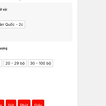
t vải
àn Quốc - 2c
lượng
̣
20 - 29 bộ
30 - 100 bộ
y
Giờ
Phút
Giây