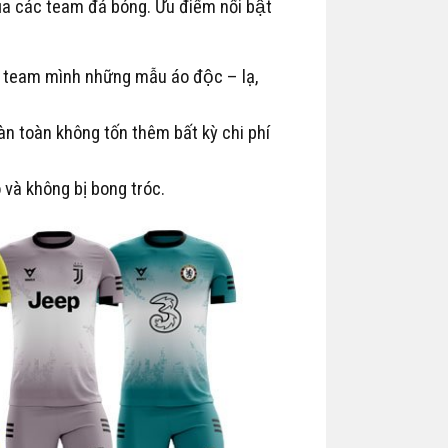
ủa các team đá bóng. Ưu điểm nổi bật
o team mình những mẫu áo độc – lạ,
oàn toàn không tốn thêm bất kỳ chi phí
 và không bị bong tróc.