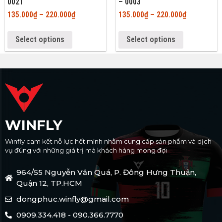
0021
– 0003
135.000
₫
–
220.000
₫
135.000
₫
–
220.000
₫
Select options
Select options
WINFLY
Winfly cam kết nỗ lực hết mình nhằm cung cấp sản phẩm và dịch
vụ đúng với những giá trị mà khách hàng mong đợi
964/55 Nguyễn Văn Quá, P. Đông Hưng Thuận,
Quận 12, TP.HCM
dongphuc.winfly@gmail.com
0909.334.418 - 090.366.7770