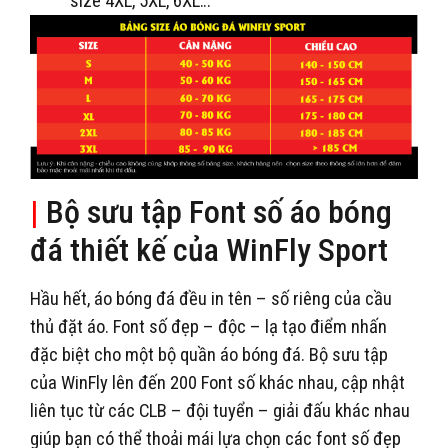
size 4XL, 5XL, 6XL…
|
Bộ sưu tập Font số áo bóng
đá thiết kế của WinFly Sport
Hầu hết, áo bóng đá đều in tên – số riêng của cầu
thủ đặt áo. Font số đẹp – độc – lạ tạo điểm nhấn
đặc biệt cho một bộ quần áo bóng đá. Bộ sưu tập
của WinFly lên đến 200 Font số khác nhau, cập nhật
liên tục từ các CLB – đội tuyển – giải đấu khác nhau
giúp bạn có thể thoải mái lựa chọn các font số đẹp