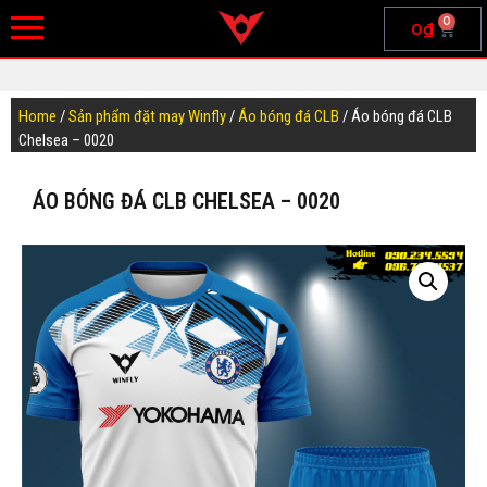
0
0
₫
Home
/
Sản phẩm đặt may Winfly
/
Áo bóng đá CLB
/ Áo bóng đá CLB
Chelsea – 0020
ÁO BÓNG ĐÁ CLB CHELSEA – 0020