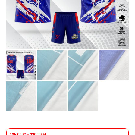
135.000
₫
–
220.000
₫