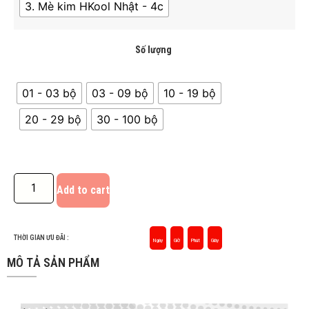
3. Mè kim HKool Nhật - 4c
Số lượng
01 - 03 bộ
03 - 09 bộ
10 - 19 bộ
20 - 29 bộ
30 - 100 bộ
Add to cart
THỜI GIAN ƯU ĐÃI :
Ngày
Giờ
Phút
Giây
MÔ TẢ SẢN PHẨM