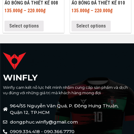
ÁO BÓNG ĐÁ THIẾT KẾ 008
ÁO BÓNG ĐÁ THIẾT KẾ 010
135.000
₫
–
220.000
₫
135.000
₫
–
220.000
₫
Select options
Select options
WINFLY
Winfly cam kết nỗ lực hết mình nhằm cung cấp sản phẩm và dịch
vụ đúng với những giá trị mà khách hàng mong đợi
964/55 Nguyễn Văn Quá, P. Đông Hưng Thuận,
Quận 12, TP.HCM
dongphuc.winfly@gmail.com
0909.334.418 - 090.366.7770