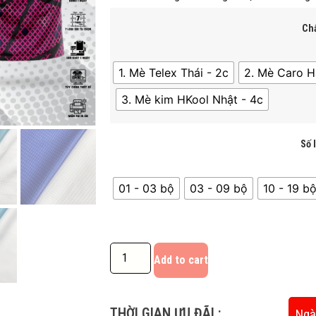
Chấ
1. Mè Telex Thái - 2c
2. Mè Caro H
3. Mè kim HKool Nhật - 4c
Số 
01 - 03 bộ
03 - 09 bộ
10 - 19 bô
Add to cart
THỜI GIAN ƯU ĐÃI :
Ngà