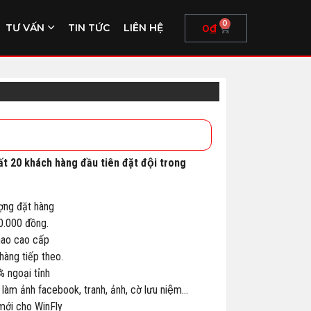
0
0
₫
TƯ VẤN
TIN TỨC
LIÊN HỆ
ất 20 khách hàng đầu tiên đặt đội trong
ợng đặt hàng
00.000 đồng.
thao cao cấp
àng tiếp theo.
% ngoại tỉnh
 làm ảnh facebook, tranh, ảnh, cờ lưu niệm…
 mới cho WinFly