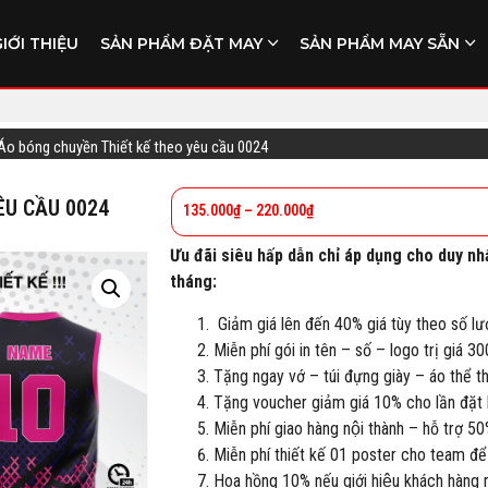
GIỚI THIỆU
SẢN PHẨM ĐẶT MAY
SẢN PHẨM MAY SẴN
Áo bóng chuyền Thiết kế theo yêu cầu 0024
ÊU CẦU 0024
135.000
₫
–
220.000
₫
Ưu đãi siêu hấp dẫn chỉ áp dụng cho duy nh
tháng:
Giảm giá lên đến 40% giá tùy theo số lư
Miễn phí gói in tên – số – logo trị giá 3
Tặng ngay vớ – túi đựng giày – áo thể 
Tặng voucher giảm giá 10% cho lần đặt h
Miễn phí giao hàng nội thành – hỗ trợ 50
Miễn phí thiết kế 01 poster cho team để
Hoa hồng 10% nếu giới hiệu khách hàng