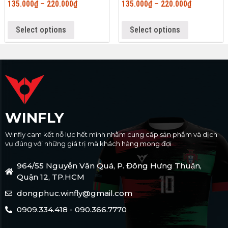
135.000
₫
–
220.000
₫
135.000
₫
–
220.000
₫
Select options
Select options
WINFLY
Winfly cam kết nỗ lực hết mình nhằm cung cấp sản phẩm và dịch
vụ đúng với những giá trị mà khách hàng mong đợi
964/55 Nguyễn Văn Quá, P. Đông Hưng Thuận,
Quận 12, TP.HCM
dongphuc.winfly@gmail.com
0909.334.418 - 090.366.7770