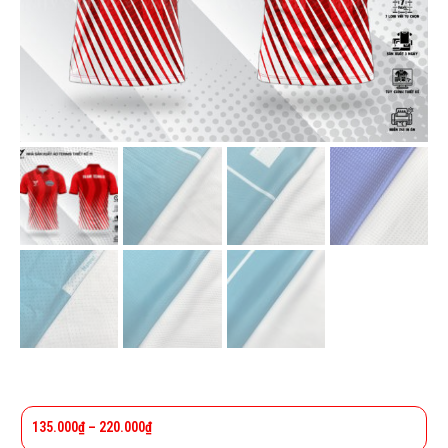
135.000
₫
–
220.000
₫