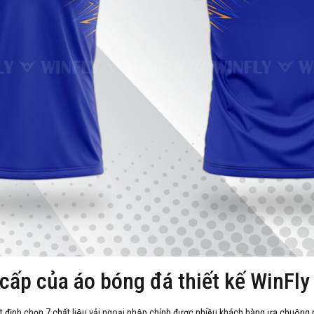
 cấp của áo bóng đá thiết kế WinFly
t định chọn 7 chất liệu vải ngoại nhập chính được nhiều khách hàng ưa chuộng 