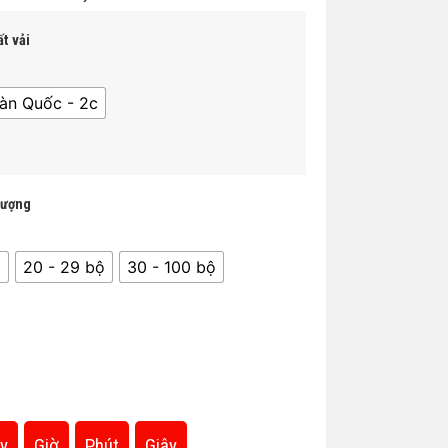
t vải
àn Quốc - 2c
lượng
̣
20 - 29 bộ
30 - 100 bộ
y
Giờ
Phút
Giây