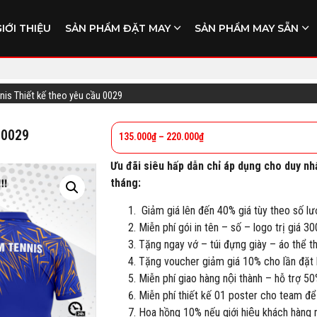
GIỚI THIỆU
SẢN PHẨM ĐẶT MAY
SẢN PHẨM MAY SẴN
nnis Thiết kế theo yêu cầu 0029
 0029
135.000
₫
–
220.000
₫
Ưu đãi siêu hấp dẫn chỉ áp dụng cho duy nh
tháng:
Giảm giá lên đến 40% giá tùy theo số lư
Miễn phí gói in tên – số – logo trị giá 3
Tặng ngay vớ – túi đựng giày – áo thể 
Tặng voucher giảm giá 10% cho lần đặt h
Miễn phí giao hàng nội thành – hỗ trợ 50
Miễn phí thiết kế 01 poster cho team để
Hoa hồng 10% nếu giới hiệu khách hàng