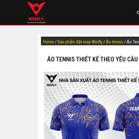
Home
/
Sản phẩm đặt may Winfly
/
Áo tennis
/ Áo Te
ÁO TENNIS THIẾT KẾ THEO YÊU CẦU