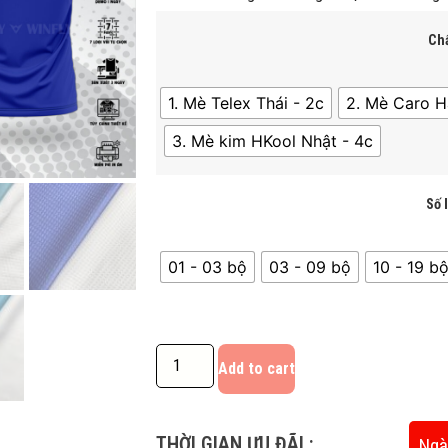
Chấ
1. Mè Telex Thái - 2c
2. Mè Caro H
3. Mè kim HKool Nhật - 4c
Số 
01 - 03 bộ
03 - 09 bộ
10 - 19 bô
Add to cart
THỜI GIAN ƯU ĐÃI :
Ngà