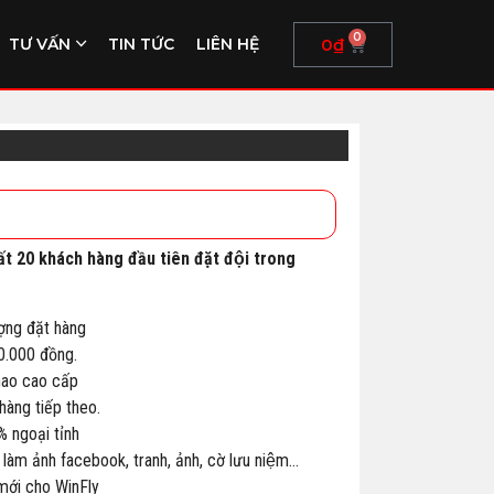
0
0
₫
TƯ VẤN
TIN TỨC
LIÊN HỆ
ất 20 khách hàng đầu tiên đặt đội trong
ợng đặt hàng
00.000 đồng.
thao cao cấp
àng tiếp theo.
% ngoại tỉnh
 làm ảnh facebook, tranh, ảnh, cờ lưu niệm…
 mới cho WinFly