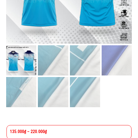
135.000
₫
–
220.000
₫