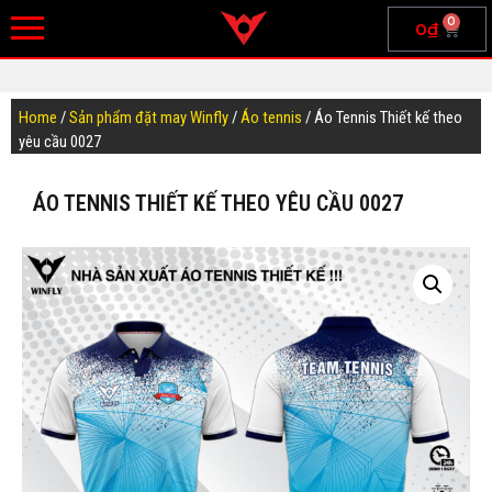
0
0
₫
Home
/
Sản phẩm đặt may Winfly
/
Áo tennis
/ Áo Tennis Thiết kế theo
yêu cầu 0027
ÁO TENNIS THIẾT KẾ THEO YÊU CẦU 0027