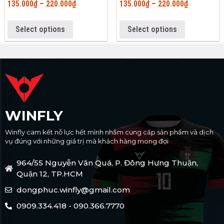
135.000
₫
–
220.000
₫
135.000
₫
–
220.000
₫
Select options
Select options
WINFLY
Winfly cam kết nỗ lực hết mình nhằm cung cấp sản phẩm và dịch
vụ đúng với những giá trị mà khách hàng mong đợi
964/55 Nguyễn Văn Quá, P. Đông Hưng Thuận,
Quận 12, TP.HCM
dongphuc.winfly@gmail.com
0909.334.418 - 090.366.7770