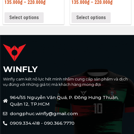
135.000
₫
–
220.000
₫
135.000
₫
–
220.000
₫
Select options
Select options
WINFLY
Winfly cam kết nỗ lực hết mình nhằm cung cấp sản phẩm và dịch
vụ đúng với những giá trị mà khách hàng mong đợi
964/55 Nguyễn Văn Quá, P. Đông Hưng Thuận,
Quận 12, TP.HCM
dongphuc.winfly@gmail.com
0909.334.418 - 090.366.7770