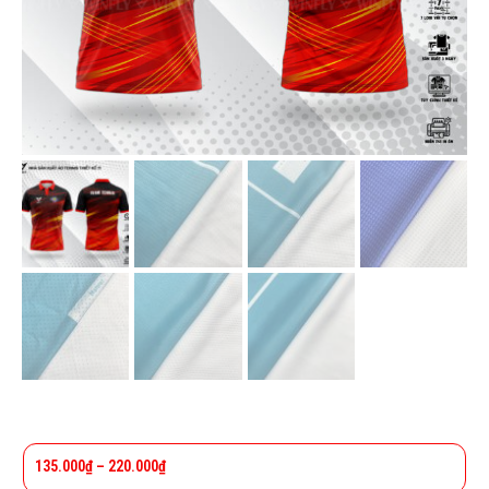
135.000
₫
–
220.000
₫