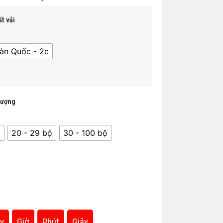
t vải
àn Quốc - 2c
lượng
̣
20 - 29 bộ
30 - 100 bộ
y
Giờ
Phút
Giây