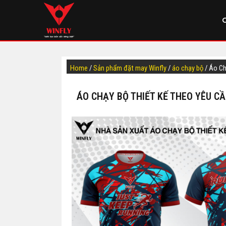
Home
/
Sản phẩm đặt may Winfly
/
áo chạy bộ
/ Áo C
ÁO CHẠY BỘ THIẾT KẾ THEO YÊU CẦ