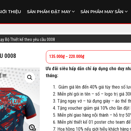
GIỚI THIỆU
SẢN PHẨM ĐẶT MAY
SẢN PHẨM MAY SẴN
hạy Bộ Thiết kế theo yêu cầu 0008
U 0008
135.000
₫
–
220.000
₫
Ưu đãi siêu hấp dẫn chỉ áp dụng cho duy nh
tháng:
Giảm giá lên đến 40% giá tùy theo số lư
Miễn phí gói in tên – số – logo trị giá 3
Tặng ngay vớ – túi đựng giày – áo thể 
Tặng voucher giảm giá 10% cho lần đặt h
Miễn phí giao hàng nội thành – hỗ trợ 50
Miễn phí thiết kế 01 poster cho team để
Hoa hồng 10% nếu giới hiệu khách hàng