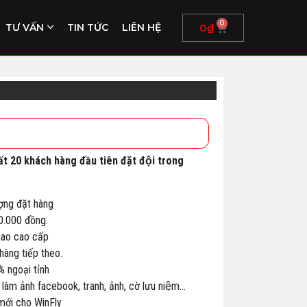
0
0
₫
TƯ VẤN
TIN TỨC
LIÊN HỆ
ất 20 khách hàng đầu tiên đặt đội trong
ợng đặt hàng
00.000 đồng.
thao cao cấp
àng tiếp theo.
% ngoại tỉnh
 làm ảnh facebook, tranh, ảnh, cờ lưu niệm…
 mới cho WinFly