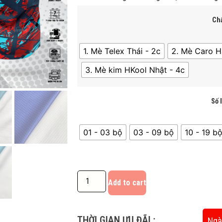
Chấ
1. Mè Telex Thái - 2c
2. Mè Caro H
3. Mè kim HKool Nhật - 4c
Số 
01 - 03 bộ
03 - 09 bộ
10 - 19 bô
Add to cart
THỜI GIAN ƯU ĐÃI :
Ngà