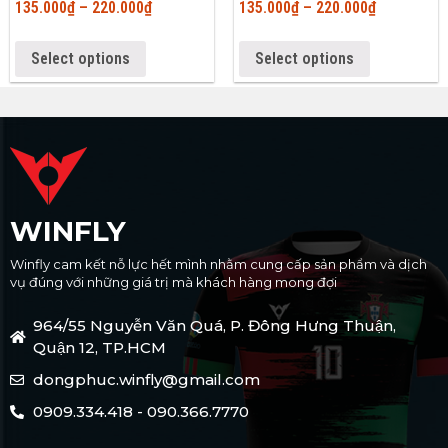
135.000
₫
–
220.000
₫
135.000
₫
–
220.000
₫
Select options
Select options
WINFLY
Winfly cam kết nỗ lực hết mình nhằm cung cấp sản phẩm và dịch
vụ đúng với những giá trị mà khách hàng mong đợi
964/55 Nguyễn Văn Quá, P. Đông Hưng Thuận,
Quận 12, TP.HCM
dongphuc.winfly@gmail.com
0909.334.418 - 090.366.7770