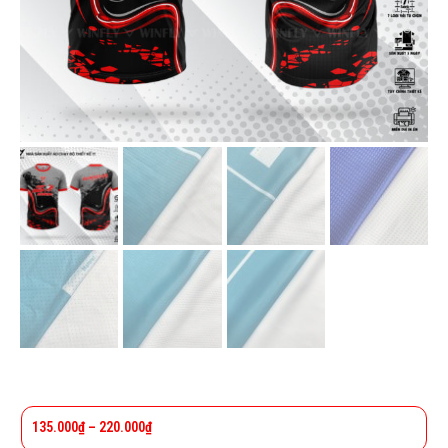
135.000
₫
–
220.000
₫