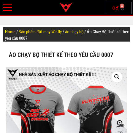
0
0
₫
Home
/
Sản phẩm đặt may Winfly
/
áo chạy bộ
/ Áo Chạy Bộ Thiết kế theo
yêu cầu 0007
ÁO CHẠY BỘ THIẾT KẾ THEO YÊU CẦU 0007