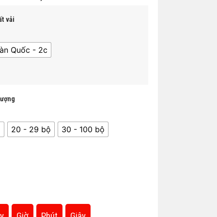
t vải
àn Quốc - 2c
lượng
̣
20 - 29 bộ
30 - 100 bộ
y
Giờ
Phút
Giây