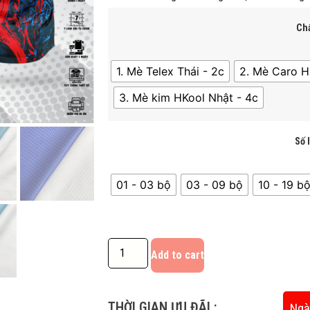
Chấ
1. Mè Telex Thái - 2c
2. Mè Caro H
3. Mè kim HKool Nhật - 4c
Số 
01 - 03 bộ
03 - 09 bộ
10 - 19 bô
Add to cart
THỜI GIAN ƯU ĐÃI :
Ngà