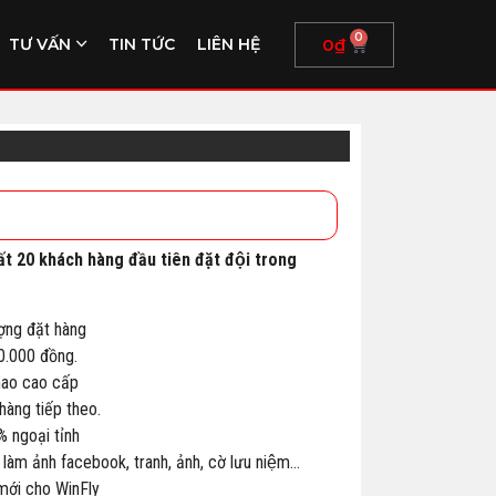
0
0
₫
TƯ VẤN
TIN TỨC
LIÊN HỆ
ất 20 khách hàng đầu tiên đặt đội trong
ợng đặt hàng
00.000 đồng.
thao cao cấp
àng tiếp theo.
% ngoại tỉnh
 làm ảnh facebook, tranh, ảnh, cờ lưu niệm…
 mới cho WinFly