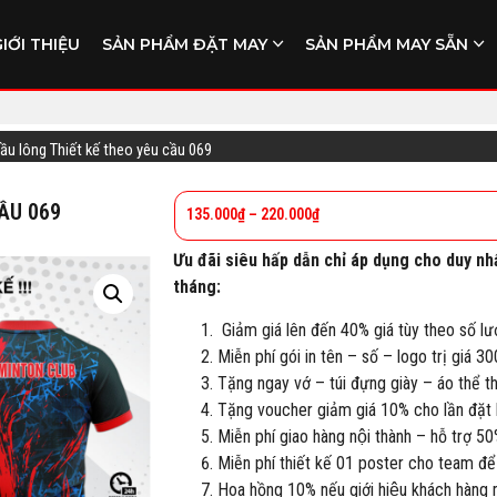
GIỚI THIỆU
SẢN PHẨM ĐẶT MAY
SẢN PHẨM MAY SẴN
cầu lông Thiết kế theo yêu cầu 069
ẦU 069
135.000
₫
–
220.000
₫
Ưu đãi siêu hấp dẫn chỉ áp dụng cho duy nh
tháng:
Giảm giá lên đến 40% giá tùy theo số lư
Miễn phí gói in tên – số – logo trị giá 3
Tặng ngay vớ – túi đựng giày – áo thể 
Tặng voucher giảm giá 10% cho lần đặt h
Miễn phí giao hàng nội thành – hỗ trợ 50
Miễn phí thiết kế 01 poster cho team để
Hoa hồng 10% nếu giới hiệu khách hàng