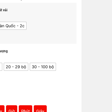
t vải
àn Quốc - 2c
lượng
̣
20 - 29 bộ
30 - 100 bộ
y
Giờ
Phút
Giây