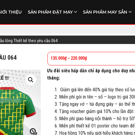
GIỚI THIỆU
SẢN PHẨM ĐẶT MAY
SẢN PHẨM MAY SẴN
cầu lông Thiết kế theo yêu cầu 064
ẦU 064
135.000
₫
–
220.000
₫
Ưu đãi siêu hấp dẫn chỉ áp dụng cho duy nh
tháng:
Giảm giá lên đến 40% giá tùy theo số lư
Miễn phí gói in tên – số – logo trị giá 3
Tặng ngay vớ – túi đựng giày – áo thể 
Tặng voucher giảm giá 10% cho lần đặt h
Miễn phí giao hàng nội thành – hỗ trợ 50
Miễn phí thiết kế 01 poster cho team để
Hoa hồng 10% nếu giới hiệu khách hàng