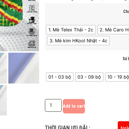
Chấ
1. Mè Telex Thái - 2c
2. Mè Caro H
3. Mè kim HKool Nhật - 4c
Số 
01 - 03 bộ
03 - 09 bộ
10 - 19 bô
Add to cart
THỜI GIAN ƯU ĐÃI :
Ngà