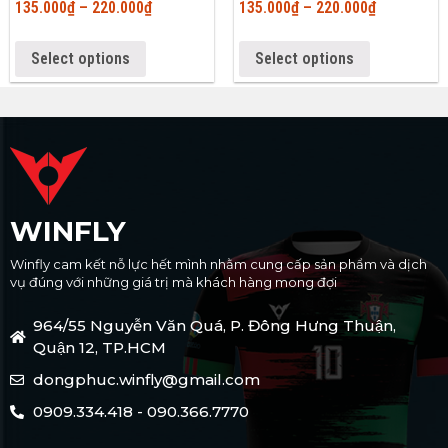
135.000
₫
–
220.000
₫
135.000
₫
–
220.000
₫
Select options
Select options
WINFLY
Winfly cam kết nỗ lực hết mình nhằm cung cấp sản phẩm và dịch
vụ đúng với những giá trị mà khách hàng mong đợi
964/55 Nguyễn Văn Quá, P. Đông Hưng Thuận,
Quận 12, TP.HCM
dongphuc.winfly@gmail.com
0909.334.418 - 090.366.7770