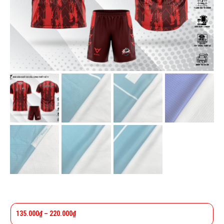
135.000
₫
–
220.000
₫