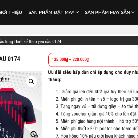
GIỚI THIỆU
SẢN PHẨM ĐẶT MAY
SẢN PHẨM MAY SẴN
cầu lông Thiết kế theo yêu cầu 0174
CẦU 0174
135.000
₫
–
220.000
₫
Ưu đãi siêu hấp dẫn chỉ áp dụng cho duy nh
tháng:
Giảm giá lên đến 40% giá tùy theo số lư
Miễn phí gói in tên – số – logo trị giá 3
Tặng ngay vớ – túi đựng giày – áo thể 
Tặng voucher giảm giá 10% cho lần đặt h
Miễn phí giao hàng nội thành – hỗ trợ 50
Miễn phí thiết kế 01 poster cho team để
Hoa hồng 10% nếu giới hiệu khách hàng