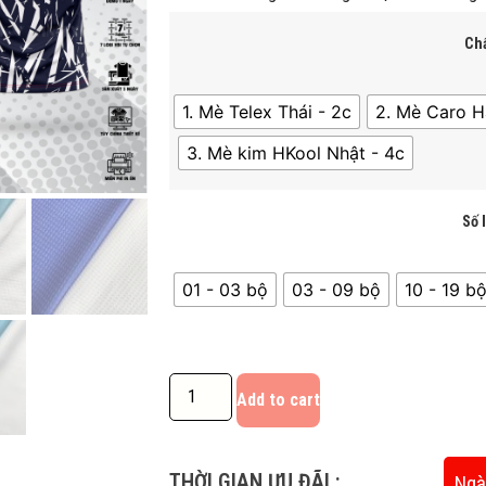
Chấ
1. Mè Telex Thái - 2c
2. Mè Caro H
3. Mè kim HKool Nhật - 4c
Số 
01 - 03 bộ
03 - 09 bộ
10 - 19 bô
Add to cart
THỜI GIAN ƯU ĐÃI :
Ngà