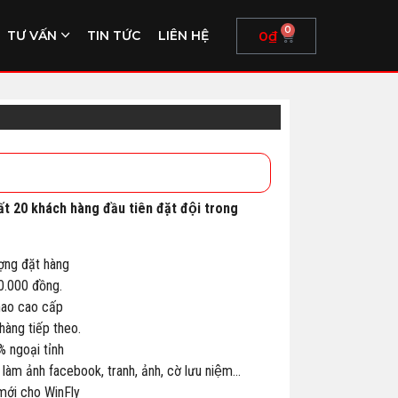
0
0
₫
TƯ VẤN
TIN TỨC
LIÊN HỆ
ất 20 khách hàng đầu tiên đặt đội trong
ợng đặt hàng
00.000 đồng.
thao cao cấp
àng tiếp theo.
% ngoại tỉnh
 làm ảnh facebook, tranh, ảnh, cờ lưu niệm…
 mới cho WinFly