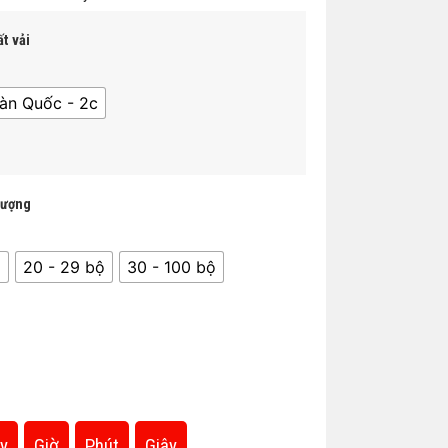
t vải
àn Quốc - 2c
lượng
̣
20 - 29 bộ
30 - 100 bộ
y
Giờ
Phút
Giây