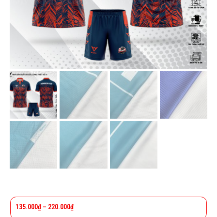
135.000
₫
–
220.000
₫