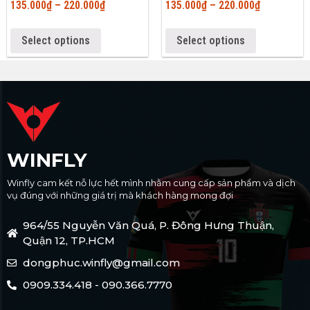
135.000
₫
–
220.000
₫
135.000
₫
–
220.000
₫
Select options
Select options
WINFLY
Winfly cam kết nỗ lực hết mình nhằm cung cấp sản phẩm và dịch
vụ đúng với những giá trị mà khách hàng mong đợi
964/55 Nguyễn Văn Quá, P. Đông Hưng Thuận,
Quận 12, TP.HCM
dongphuc.winfly@gmail.com
0909.334.418 - 090.366.7770