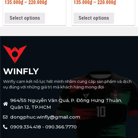
135.000
₫
–
220.000
₫
135.000
₫
–
220.000
₫
Select options
Select options
WINFLY
Winfly cam kết nỗ lực hết mình nhằm cung cấp sản phẩm và dịch
vụ đúng với những giá trị mà khách hàng mong đợi
964/55 Nguyễn Văn Quá, P. Đông Hưng Thuận,
Quận 12, TP.HCM
dongphuc.winfly@gmail.com
0909.334.418 - 090.366.7770