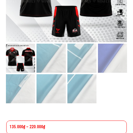
135.000
₫
–
220.000
₫