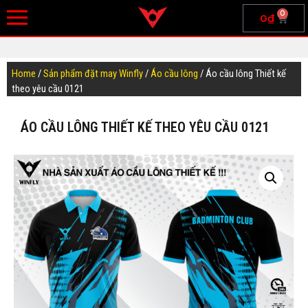
0
0
₫
Home
/
Sản phẩm đặt may Winfly
/
Áo cầu lông
/ Áo cầu lông Thiết kế
theo yêu cầu 0121
ÁO CẦU LÔNG THIẾT KẾ THEO YÊU CẦU 0121