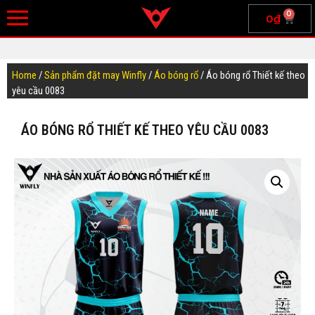
0
0
₫
Home
/
Sản phẩm đặt may Winfly
/
Áo bóng rổ
/ Áo bóng rổ Thiết kế theo
yêu cầu 0083
ÁO BÓNG RỔ THIẾT KẾ THEO YÊU CẦU 0083