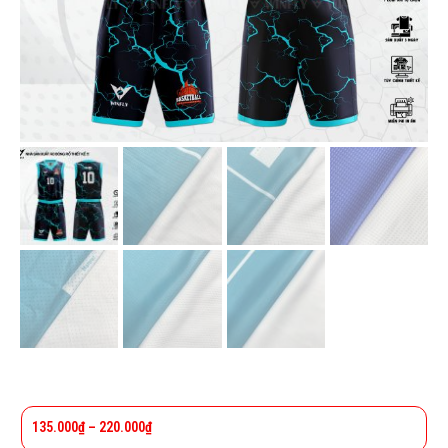
135.000
₫
–
220.000
₫