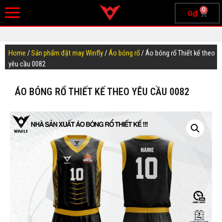
0
0
₫
Home
/
Sản phẩm đặt may Winfly
/
Áo bóng rổ
/ Áo bóng rổ Thiết kế theo
yêu cầu 0082
ÁO BÓNG RỔ THIẾT KẾ THEO YÊU CẦU 0082