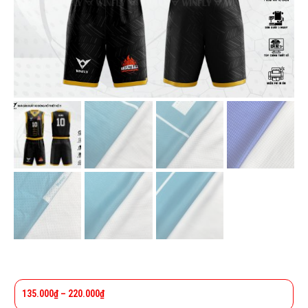
135.000
₫
–
220.000
₫