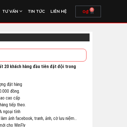
0
0
₫
TƯ VẤN
TIN TỨC
LIÊN HỆ
ất 20 khách hàng đầu tiên đặt đội trong
ợng đặt hàng
00.000 đồng.
thao cao cấp
àng tiếp theo.
% ngoại tỉnh
 làm ảnh facebook, tranh, ảnh, cờ lưu niệm…
 mới cho WinFly