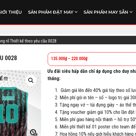
GIỚI THIỆU
SẢN PHẨM ĐẶT MAY
SẢN PHẨM MAY SẴN
óng rổ Thiết kế theo yêu cầu 0028
ẦU 0028
135.000
₫
–
220.000
₫
Ưu đãi siêu hấp dẫn chỉ áp dụng cho duy nh
tháng:
Giảm giá lên đến 40% giá tùy theo số lư
Miễn phí gói in tên – số – logo trị giá 3
Tặng ngay vớ – túi đựng giày – áo thể 
Tặng voucher giảm giá 10% cho lần đặt h
Miễn phí giao hàng nội thành – hỗ trợ 50
Miễn phí thiết kế 01 poster cho team để
Hoa hồng 10% nếu giới hiệu khách hàng