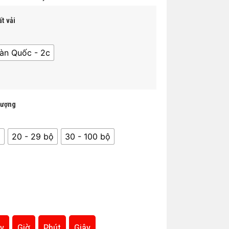
t vải
àn Quốc - 2c
lượng
̣
20 - 29 bộ
30 - 100 bộ
y
Giờ
Phút
Giây