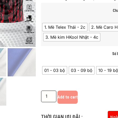
Chấ
1. Mè Telex Thái - 2c
2. Mè Caro H
3. Mè kim HKool Nhật - 4c
Số 
01 - 03 bộ
03 - 09 bộ
10 - 19 bô
Add to cart
THỜI GIAN ƯU ĐÃI :
Ngà