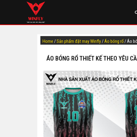
Home
/
Sản phẩm đặt may Winfly
/
Áo bóng rổ
/ Áo b
ÁO BÓNG RỔ THIẾT KẾ THEO YÊU C