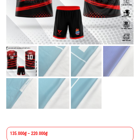
135.000
₫
–
220.000
₫