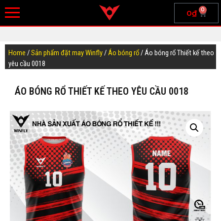
0
0
₫
Home
/
Sản phẩm đặt may Winfly
/
Áo bóng rổ
/ Áo bóng rổ Thiết kế theo
yêu cầu 0018
ÁO BÓNG RỔ THIẾT KẾ THEO YÊU CẦU 0018