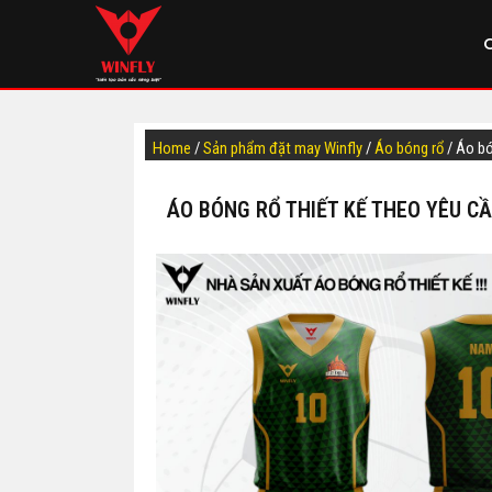
Home
/
Sản phẩm đặt may Winfly
/
Áo bóng rổ
/ Áo b
ÁO BÓNG RỔ THIẾT KẾ THEO YÊU C