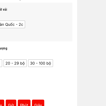
t vải
àn Quốc - 2c
lượng
̣
20 - 29 bộ
30 - 100 bộ
y
Giờ
Phút
Giây