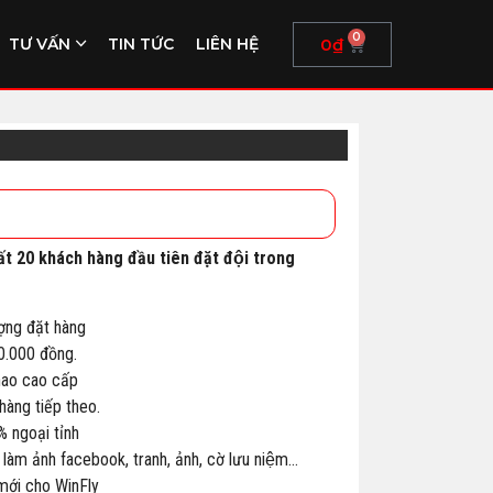
0
0
₫
TƯ VẤN
TIN TỨC
LIÊN HỆ
ất 20 khách hàng đầu tiên đặt đội trong
ợng đặt hàng
00.000 đồng.
thao cao cấp
àng tiếp theo.
% ngoại tỉnh
 làm ảnh facebook, tranh, ảnh, cờ lưu niệm…
 mới cho WinFly