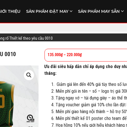
GIỚI THIỆU
SẢN PHẨM ĐẶT MAY
SẢN PHẨM MAY SẴN
óng rổ Thiết kế theo yêu cầu 0010
ẦU 0010
135.000
₫
–
220.000
₫
Ưu đãi siêu hấp dẫn chỉ áp dụng cho duy nh
tháng:
Giảm giá lên đến 40% giá tùy theo số lư
Miễn phí gói in tên – số – logo trị giá 3
Tặng ngay vớ – túi đựng giày – áo thể 
Tặng voucher giảm giá 10% cho lần đặt h
Miễn phí giao hàng nội thành – hỗ trợ 50
Miễn phí thiết kế 01 poster cho team để
Hoa hồng 10% nếu giới hiệu khách hàng