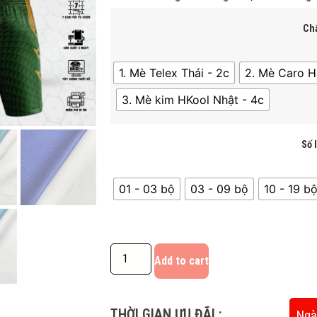
Chấ
1. Mè Telex Thái - 2c
2. Mè Caro H
3. Mè kim HKool Nhật - 4c
Số 
01 - 03 bộ
03 - 09 bộ
10 - 19 bô
Add to cart
THỜI GIAN ƯU ĐÃI :
Ngà