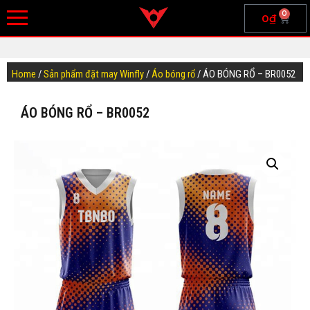
0
0
₫
Home
/
Sản phẩm đặt may Winfly
/
Áo bóng rổ
/ ÁO BÓNG RỔ – BR0052
ÁO BÓNG RỔ – BR0052