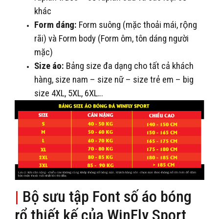
khác
Form dáng:
Form suông (mặc thoải mái, rộng
rãi) và Form body (Form ôm, tôn dáng người
mặc)
Size áo:
Bảng size đa dạng cho tất cả khách
hàng, size nam – size nữ – size trẻ em – big
size 4XL, 5XL, 6XL…
|
Bộ sưu tập Font số áo bóng
rổ thiết kế của WinFly Sport