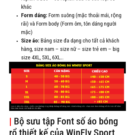
khác
Form dáng:
Form suông (mặc thoải mái, rộng
rãi) và Form body (Form ôm, tôn dáng người
mặc)
Size áo:
Bảng size đa dạng cho tất cả khách
hàng, size nam – size nữ – size trẻ em – big
size 4XL, 5XL, 6XL…
|
Bộ sưu tập Font số áo bóng
rổ thiết kế của WinFly Sport