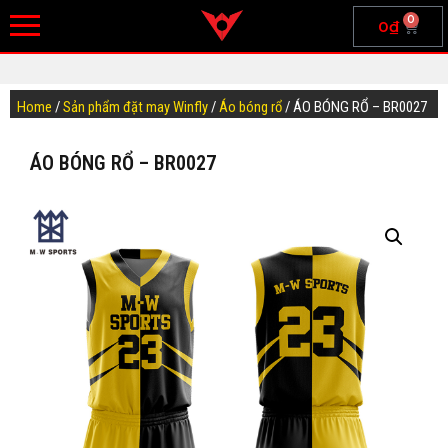
0
0
₫
Home
/
Sản phẩm đặt may Winfly
/
Áo bóng rổ
/ ÁO BÓNG RỔ – BR0027
ÁO BÓNG RỔ – BR0027